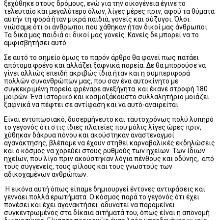
ξεχύθηκε στους δρόμους, ενώ για την οικογένεια έγινε το
τελευταίο και μεγαλύτερο όλων, λίγες μέρες πριν, αφού τα θύματα
αυτήν τη φορά ήταν μικρά παιδιά, γονείς και σύζυγοι. Όλοι
νιώσαμε ότι οι άνθρωποι που χάθηκαν ήταν δικοί μας άνθρωποι.
Τα δικά μας παιδιά οι δικοί μας γονείς. Κανείς δε μπορεί να το
αμφισβητήσει αυτό.
Σε αυτό το σημείο όμως το παρόν άρθρο θα φανεί πως πατάει
απότομα φρένο και αλλάζει ξαφνικά πορεία. Δε θα μπορούσε να
γίνει αλλιώς επειδή ακριβώς ίδια ήταν και η συμπεριφορά
πολλών συνανθρώπων μας, που σαν ένα αυτοκίνητο με
συγκεκριμένη πορεία φρέναρε ανεξήγητα και έκανε στροφή 180
μοιρών. Ένα ιστορικό και κοσμοξάκουστο συλλαλητήριο μοιάζει
ξαφνικά να πέφτει σε αντίφαση και να αυτό-αναιρείται.
Είναι εντυπωσιακό, δυσερμήνευτο και ταυτοχρόνως πολύ λυπηρό
το γεγονός ότι στις ίδιες πλατείες που μόλις λίγες ώρες πριν,
χύθηκαν δάκρυα πόνου και ακούστηκαν αναστεναγμοί
αγανάκτησης, βλέπαμε να έχουν στηθεί καρναβαλικές εκδηλώσεις
και ο κόσμος να χορεύει στους ρυθμούς των ηχείων. Των ίδιων
ηχείων, που λίγο πριν ακούστηκαν λόγια πένθους και οδύνης, από
τους συγγενείς, τους φίλους και τους γνωστούς των
αδικοχαμένων ανθρώπων.
Η εικόνα αυτή όπως είπαμε δημιουργεί έντονες αντιφάσεις και
γεννάει πολλά ερωτήματα. Ο κόσμος παρά το γεγονός ότι έχει
πονέσει και έχει αγανακτήσει αδυνατεί να παραμείνει
συγκεντρωμένος στα δίκαια αιτήματά του, όπως είναι η απονομή