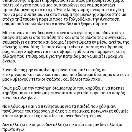
δικαιοσύνης. Είμαστε προφανώς ένας λαός μπερδεμένος χωρίς
πολιτικό ηγέτη που να μας συσπειρώνει και να μας κρατάει
προσηλωμένους στο στόχο. Ένας λαός χωρίς πνευματικό ηγέτη
που να μας συσπειρώνει στο πνεύμα της μεγάλης Σαρακοστής με
στόχο τη Σταυρική πορεία προς το Γολγοθά και την Ανάσταση,
μακριά από ειδωλολατρικά καρναβαλικά ξεφαντώματα.
Μία κοινωνία παγιδευμένη σε ένα κενό ηγεσίας που αδυνατεί να
απαγκιστρωθεί από τα πάθη της και από το βάλτο της συνήθειας,
συμμετέχει σε άτοπα και άκαιρα ξεφαντώματα εν μέσω ανείπωτης
εθνικής τραγωδίας. Το αποτέλεσμα είναι οι όποιες αντιδράσεις
μας, να μην λαμβάνονται στα σοβαρά, η αδικία να παραμένει και η
αλλαγή που επιθυμούμε για την πατρίδα μας να μοιάζει μακρινό
όνειρο.
Συνεπώς ας μην επικρίνουμε μόνο τους πολιτικούς, ας
επικρίνουμε και τους εαυτούς μας που δώσαμε δικαίωμα ώστε να
μας κυβερνούν τέτοιοι σκάρτοι και δόλιοι πολιτικοί.
Ίσως μαζί με την πάνδημη διαμαρτυρία που κηρύξαμε, να πρέπει
κηρύξουμε και πάνδημη μετάνοια και νηστεία τώρα που ο καιρός
είναι κατάλληλος.
Να κλάψουμε και να πενθήσουμε για τα παιδιά που χάθηκαν,
πενθώντας ταυτόχρονα για όλες τις ατομικές, κοινωνικές εθνικές
και εκκλησιαστικές ασωτίες και ανευθυνότητές μας.
Δεν αλλάζει ο κόσμος, δεν αλλάζει η κατάσταση αν δεν αλλάξω
πρώτα εγώ.