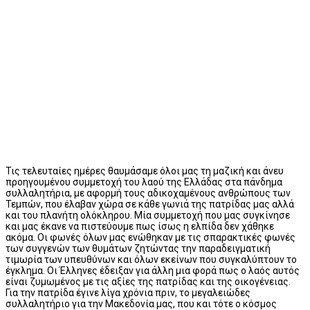
Τις τελευταίες ημέρες θαυμάσαμε όλοι μας τη μαζική και άνευ
προηγουμένου συμμετοχή του λαού της Ελλάδας στα πάνδημα
συλλαλητήρια, με αφορμή τους αδικοχαμένους ανθρώπους των
Τεμπών, που έλαβαν χώρα σε κάθε γωνιά της πατρίδας μας αλλά
και του πλανήτη ολόκληρου. Μία συμμετοχή που μας συγκίνησε
και μας έκανε να πιστεύουμε πως ίσως η ελπίδα δεν χάθηκε
ακόμα. Οι φωνές όλων μας ενώθηκαν με τις σπαρακτικές φωνές
των συγγενών των θυμάτων ζητώντας την παραδειγματική
τιμωρία των υπευθύνων και όλων εκείνων που συγκαλύπτουν το
έγκλημα. Οι Έλληνες έδειξαν για άλλη μια φορά πως ο λαός αυτός
είναι ζυμωμένος με τις αξίες της πατρίδας και της οικογένειας.
Για την πατρίδα έγινε λίγα χρόνια πριν, το μεγαλειώδες
συλλαλητήριο για την Μακεδονία μας, που και τότε ο κόσμος