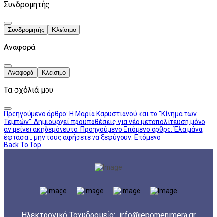
Συνδρομητής
Συνδρομητής
Κλείσιμο
Αναφορά
Αναφορά
Κλείσιμο
Τα σχόλιά μου
Προηγούμενο άρθρο: Η Μαρία Καρυστιανού και το "Κίνημα των
Τεμπών". Δημιουργεί προϋποθέσεις για νέα μεταπολίτευση μόνο
αν μείνει ακηδεμόνευτο.
Προηγούμενο
Επόμενο άρθρο: Έλα μάνα,
έφτασα... μην τους αφήσετε να ξεφύγουν.
Επόμενο
Back To Top
Ηλεκτρονικό Ταχυδρομείο:
info@iepomenimera.gr