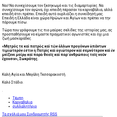
Ναι! Να συνεχίσουμε τον ξεσηκωμό και τις διαμαρτυρίες. Να
συνεχίσουμε τον αγώνα, όχι επειδή πέρασαν τα καρναβάλια, αλλά
επειδή έτσι πρέπει. Επειδή αυτό ουρλιάζει η συνείδησή μας.
Επειδή η Ελλάδα είναι χώρα Ηρώων και Αγίων και πρέπει να την
πάρουμε πίσω.
Τώρα που γράφουμε τις πιο μαύρες σελίδες της ιστορίας μας, ας
προσπαθήσουμε να είμαστε πραγματικοί αγωνιστές και όχι μια
ζωή μασκαράδες.
«Μητρός τε καὶ πατρὸς καὶ τῶν ἄλλων προγόνων ἁπάντων
τιμιώτερόν ἐστιν ἡ Πατρὶς καὶ ἁγιώτερον καὶ σεμνότερον καὶ ἐν
μείζονι μοίρᾳ καὶ παρὰ θεοῖς καὶ παρ᾽ἀνθρώποις τοῖς νοῦν
ἔχουσιν», Σωκράτης.
Καλή Αγία και Μεγάλη Τεσσαρακοστή.
Καλό Στάδιο.
.
Τέμπη
Καρναβαλια
συλλαλητήριο
Τα σχόλιά μου
Συνδρομητής
RSS