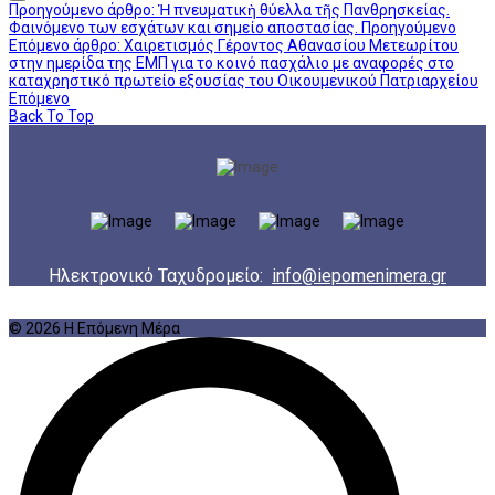
Προηγούμενο άρθρο: Ἡ πνευματικὴ θύελλα τῆς Πανθρησκείας.
Φαινόμενο των εσχάτων και σημείο αποστασίας.
Προηγούμενο
Επόμενο άρθρο: Χαιρετισμός Γέροντος Αθανασίου Μετεωρίτου
στην ημερίδα της ΕΜΠ για το κοινό πασχάλιο με αναφορές στο
καταχρηστικό πρωτείο εξουσίας του Οικουμενικού Πατριαρχείου
Επόμενο
Back To Top
Ηλεκτρονικό Ταχυδρομείο:
info@iepomenimera.gr
© 2026 Η Επόμενη Μέρα