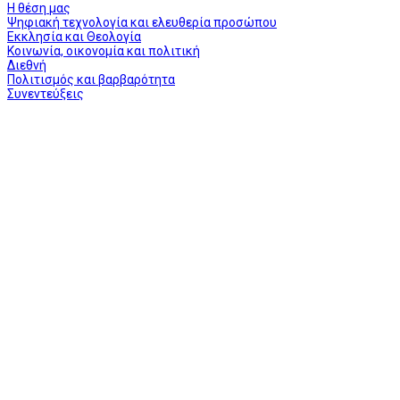
Η θέση μας
Ψηφιακή τεχνολογία και ελευθερία προσώπου
Εκκλησία και Θεολογία
Κοινωνία, οικονομία και πολιτική
Διεθνή
Πολιτισμός και βαρβαρότητα
Συνεντεύξεις