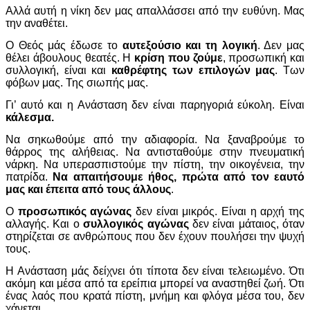
Αλλά αυτή η νίκη δεν μας απαλλάσσει από την ευθύνη. Μας
την αναθέτει.
Ο Θεός μάς έδωσε το
αυτεξούσιο και τη λογική
. Δεν μας
θέλει άβουλους θεατές. Η
κρίση που ζούμε
, προσωπική και
συλλογική, είναι και
καθρέφτης των επιλογών μας
. Των
φόβων μας. Της σιωπής μας.
Γι’ αυτό και η Ανάσταση δεν είναι παρηγοριά εύκολη. Είναι
κάλεσμα.
Να σηκωθούμε από την αδιαφορία. Να ξαναβρούμε το
θάρρος της αλήθειας. Να αντισταθούμε στην πνευματική
νάρκη. Να υπερασπιστούμε την πίστη, την οικογένεια, την
πατρίδα.
Να απαιτήσουμε ήθος, πρώτα από τον εαυτό
μας και έπειτα από τους άλλους
.
Ο
προσωπικός αγώνας
δεν είναι μικρός. Είναι η αρχή της
αλλαγής. Και ο
συλλογικός αγώνας
δεν είναι μάταιος, όταν
στηρίζεται σε ανθρώπους που δεν έχουν πουλήσει την ψυχή
τους.
Η Ανάσταση μάς δείχνει ότι τίποτα δεν είναι τελειωμένο. Ότι
ακόμη και μέσα από τα ερείπια μπορεί να αναστηθεί ζωή. Ότι
ένας λαός που κρατά πίστη, μνήμη και φλόγα μέσα του, δεν
χάνεται.