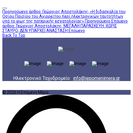
Προηγούμενο άρθρο: Γεώργιος Αποστολάκης, «Η διδασκαλία του
Οσίου Παϊσίου του Αγιορείτου περί ηλεκτρονικών ταυτοτήτων
υπό το φως της πατερικής εσχατολογίας»
Προηγούμενο
Επόμενο
άρθρο: Γεώργιος Αποστολάκης, ΜΕΓΑΛΗ ΠΑΡΑΣΚΕΥΗ: ΧΩΡΙΣ
ΣΤΑΥΡΟ, ΔΕΝ ΥΠΑΡΧΕΙ ΑΝΑΣΤΑΣΗ
Επόμενο
Back To Top
Ηλεκτρονικό Ταχυδρομείο:
info@iepomenimera.gr
© 2026 Η Επόμενη Μέρα