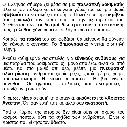
Ο Έλληνας σήμερα ζει μέσα σε μια
πολλαπλή δοκιμασία
.
Βλέπει τον πόλεμο να απλώνεται γύρω του και μια βαριά
αβεβαιότητα
να σκιάζει το αύριο. Παλεύει με την
ακρίβεια
που ροκανίζει τον κόπο του και την αξιοπρέπειά του.
Αισθάνεται πως
οι θεσμοί δεν εμπνέουν εμπιστοσύνη
,
πως η αλήθεια χάνεται μέσα σε λόγια και σκοπιμότητες.
Κοιτάζει
τα παιδιά
του και φοβάται: θα μείνουν; θα φύγουν;
θα κάνουν οικογένεια;
Το δημογραφικό
γίνεται σιωπηλή
πληγή.
Ακούει καθημερινά για απειλές, για
εθνικούς κινδύνους
, για
μια πατρίδα που δοκιμάζεται όχι μόνο από έξω, αλλά και από
μέσα. Και πιο βαθιά απ’ όλα, βλέπει μια
πνευματική
αλλοτρίωση
: άνθρωποι χωρίς ρίζες, χωρίς μέτρο, χωρίς
προσανατολισμό. Η
κακία
περισσεύει. Η
βία
γίνεται
συνήθεια.
Οι ηγεσίες
—πολιτικές και πνευματικές—
σπανίζουν ή σιωπούν.
Κι όμως. Μέσα σε αυτή τη σκοτεινιά,
ακούγεται το «Χριστός
Ανέστη».
Όχι σαν ευχή τυπική, αλλά σαν
ανατροπή.
Γιατί ο Κύριος της ιστορίας δεν είναι ούτε οι ισχυροί του
κόσμου τούτου, ούτε τα σχέδια των ανθρώπων. Είναι ο
Χριστός που νίκησε τον θάνατο.