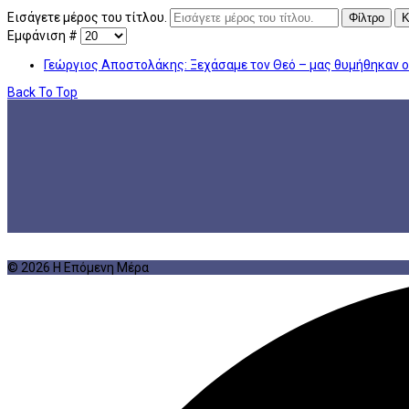
Εισάγετε μέρος του τίτλου.
Φίλτρο
Κ
Εμφάνιση #
Γεώργιος Αποστολάκης: Ξεχάσαμε τον Θεό – μας θυμήθηκαν 
Back To Top
© 2026 Η Επόμενη Μέρα