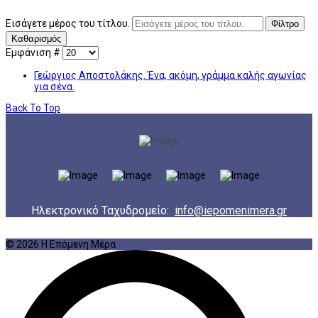
Εισάγετε μέρος του τίτλου.
Φίλτρο
Καθαρισμός
Εμφάνιση #
Γεώργιος Αποστολάκης. Ένα, ακόμη, γράμμα καλής αγωνίας
για σένα.
Back To Top
Ηλεκτρονικό Ταχυδρομείο:
info@iepomenimera.gr
© 2026 Η Επόμενη Μέρα