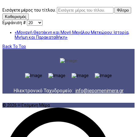
Εισάγετε μέρος του τίτλου.
Φίλτρο
Καθαρισμός
Εμφάνιση #
«Μοναχή Θεοτέκνη και Μονή Μεγάλου Μετεώρου: Ιστορία,
Μνήμη και Παρακαταθήκη»
Back To Top
Ηλεκτρονικό Ταχυδρομείο:
info@iepomenimera.gr
© 2026 Η Επόμενη Μέρα