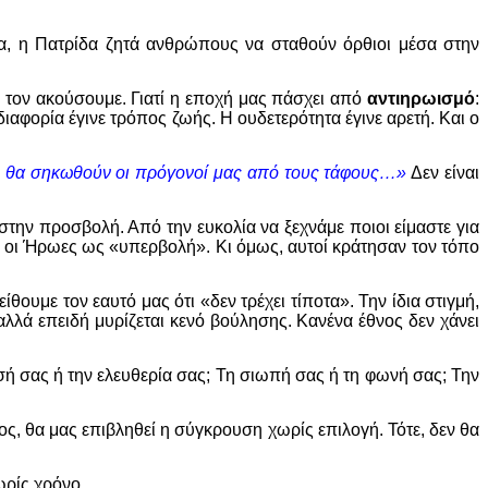
α, η Πατρίδα ζητά ανθρώπους να σταθούν όρθιοι μέσα στην
α τον ακούσουμε. Γιατί η εποχή μας πάσχει από
αντιηρωισμό
:
αδιαφορία έγινε τρόπος ζωής. Η ουδετερότητα έγινε αρετή. Και ο
, θα σηκωθούν οι πρόγονοί μας από τους τάφους…»
Δεν είναι
την προσβολή. Από την ευκολία να ξεχνάμε ποιοι είμαστε για
ν, οι Ήρωες ως «υπερβολή». Κι όμως, αυτοί κράτησαν τον τόπο
ουμε τον εαυτό μας ότι «δεν τρέχει τίποτα». Την ίδια στιγμή,
 αλλά επειδή μυρίζεται κενό βούλησης. Κανένα έθνος δεν χάνει
ή σας ή την ελευθερία σας; Τη σιωπή σας ή τη φωνή σας; Την
ος, θα μας επιβληθεί η σύγκρουση χωρίς επιλογή. Τότε, δεν θα
ωρίς χρόνο.