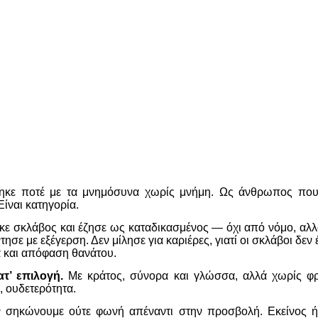
τηκε ποτέ με τα μνημόσυνα χωρίς μνήμη. Ως άνθρωπος που κ
Είναι κατηγορία.
ηκε σκλάβος και έζησε ως καταδικασμένος — όχι από νόμο, αλλ
σε με εξέγερση. Δεν μίλησε για καριέρες, γιατί οι σκλάβοι δεν
α και απόφαση θανάτου.
ατ’ επιλογή.
Με κράτος, σύνορα και γλώσσα, αλλά χωρίς φρό
, ουδετερότητα.
ν σηκώνουμε ούτε φωνή απέναντι στην προσβολή. Εκείνος ήξ