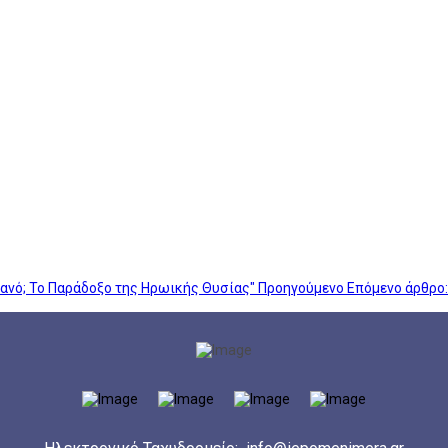
ανό; Το Παράδοξο της Ηρωικής Θυσίας"
Προηγούμενο
Επόμενο άρθρο: