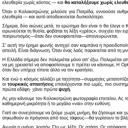
ελευθερία χωρίς κόστος — και
θα καταλήξουμε χωρίς ελευθε
Όταν ο Κολοκοτρώνης μιλούσε για Πατρίδα, εννοούσε ανθρ
ελευθερία — και αυτό αποδεικνύεται δυσκολότερο.
Σήμερα, δύο αιώνες μετά, το ερώτημα δεν είναι τι θα έλεγε 
ειρωνεύεται τη θυσία, φοβάται τη λέξη «χρέος», συγχέει την ει
πατριωτισμός—όταν δεν συκοφαντείται—απονευρώνεται.
Σ’ αυτή την έρημο φωνής αντηχεί σαν καμπάνα η προειδοπο
απειλή. Είναι διάγνωση. Όταν ένας λαός παραιτείται από τη μνή
Η Ελλάδα σήμερα δεν πολεμιέται μόνο απ’ έξω. Πολεμιέται α
να μη χρειαστεί να αποφασίσουμε τι πρέπει να κάνουμε. Η Ορ
όταν δεν υπήρχε τίποτε άλλο να τον κρατήσει.
Και ενώ ο κόσμος αλλάζει με ταχύτητα—συμμαχίες μετατοπίζοντ
οι
τουρκικές απαιτήσεις
επανέρχονται πιο ωμές, πιο συστημα
πρώτα εδάφη· χάνει πρώτα
ψυχή
.
Ας μην κάνουμε τον Κολοκοτρώνη φωτογραφία επετείου. Ας τ
καθημερινή μικρότητα ή το μεγάλο «ναι» στην ευθύνη;
Γιατί αν συνεχίσουμε να ζούμε χωρίς μνήμη, θα ζήσουμε και χ
σηκωθούν οι πρόγονοι από τους τάφους—θα γυρίσουν το βλέμμα
Αιωνία η μνήμη, λοιπόν. Όχι ως λέξη. Ως στάση. Ως απόφαση.