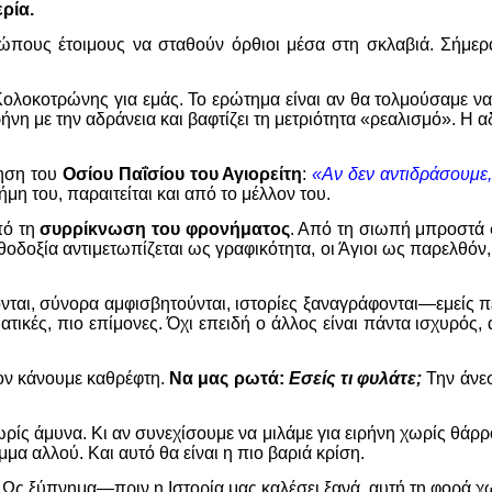
ρία.
ώπους έτοιμους να σταθούν όρθιοι μέσα στη σκλαβιά. Σήμερ
ο Κολοκοτρώνης για εμάς. Το ερώτημα είναι αν θα τολμούσαμε ν
ρήνη με την αδράνεια και βαφτίζει τη μετριότητα «ρεαλισμό». Η 
ίηση του
Οσίου Παΐσίου του Αγιορείτη
:
«Αν δεν αντιδράσουμε
μη του, παραιτείται και από το μέλλον του.
πό τη
συρρίκνωση του φρονήματος
. Από τη σιωπή μπροστά σ
θοδοξία αντιμετωπίζεται ως γραφικότητα, οι Άγιοι ως παρελθό
αι, σύνορα αμφισβητούνται, ιστορίες ξαναγράφονται—εμείς πείθ
τικές, πιο επίμονες. Όχι επειδή ο άλλος είναι πάντα ισχυρός,
ον κάνουμε καθρέφτη.
Να μας ρωτά:
Εσείς τι φυλάτε;
Την άνεσ
ωρίς άμυνα. Κι αν συνεχίσουμε να μιλάμε για ειρήνη χωρίς θάρρ
 αλλού. Και αυτό θα είναι η πιο βαριά κρίση.
 Ως ξύπνημα—πριν η Ιστορία μας καλέσει ξανά, αυτή τη φορά χ