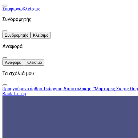
Συμφωνώ
Κλείσιμο
Συνδρομητής
Συνδρομητής
Κλείσιμο
Αναφορά
Αναφορά
Κλείσιμο
Τα σχόλιά μου
Προηγούμενο άρθρο: Γεώργιος Αποστολάκης: "Μάρτυρες Χωρίς Ουρ
Back To Top