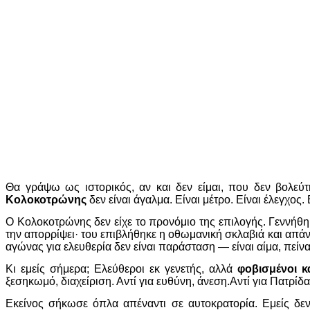
Θα γράψω ως ιστορικός, αν και δεν είμαι, που δεν βολεύ
Κολοκοτρώνης
δεν είναι άγαλμα. Είναι μέτρο. Είναι έλεγχος. 
Ο Κολοκοτρώνης δεν είχε το προνόμιο της επιλογής. Γεννήθ
την απορρίψει· του επιβλήθηκε η οθωμανική σκλαβιά και απάντη
αγώνας για ελευθερία δεν είναι παράσταση — είναι αίμα, πείν
Κι εμείς σήμερα; Ελεύθεροι εκ γενετής, αλλά
φοβισμένοι κ
ξεσηκωμό, διαχείριση. Αντί για ευθύνη, άνεση.Αντί για Πατρίδα
Εκείνος σήκωσε όπλα απέναντι σε αυτοκρατορία. Εμείς δε