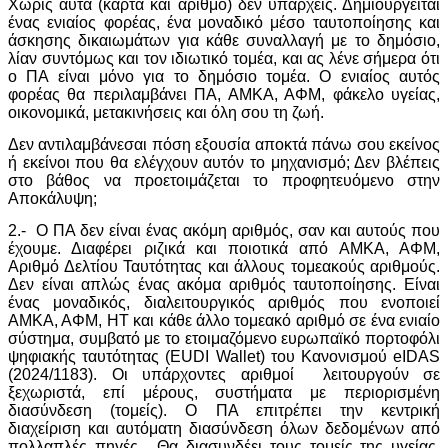
Χωρίς αυτά (κάρτα και αριθμό) δεν υπάρχεις. Δημιουργείται
ένας ενιαίος φορέας, ένα μοναδικό μέσο ταυτοποίησης και
άσκησης δικαιωμάτων για κάθε συναλλαγή με το δημόσιο,
λίαν συντόμως και τον ιδιωτικό τομέα, και ας λένε σήμερα ότι
ο ΠΑ είναι μόνο για το δημόσιο τομέα. Ο ενιαίος αυτός
φορέας θα περιλαμβάνει ΠΑ, ΑΜΚΑ, ΑΦΜ, φάκελο υγείας,
οικονομικά, μετακινήσεις και όλη σου τη ζωή.
Δεν αντιλαμβάνεσαι πόση εξουσία αποκτά πάνω σου εκείνος
ή εκείνοι που θα ελέγχουν αυτόν το μηχανισμό; Δεν βλέπεις
στο βάθος να προετοιμάζεται το προφητευόμενο στην
Αποκάλυψη;
2.- Ο ΠΑ δεν είναι ένας ακόμη αριθμός, σαν και αυτούς που
έχουμε. Διαφέρει ριζικά και ποιοτικά από ΑΜΚΑ, ΑΦΜ,
Αριθμό Δελτίου Ταυτότητας και άλλους τομεακούς αριθμούς.
Δεν είναι απλώς ένας ακόμα αριθμός ταυτοποίησης. Είναι
ένας μοναδικός, διαλειτουργικός αριθμός που ενοποιεί
ΑΜΚΑ, ΑΦΜ, ΗΤ και κάθε άλλο τομεακό αριθμό σε ένα ενιαίο
σύστημα, συμβατό με το ετοιμαζόμενο ευρωπαϊκό πορτοφόλι
ψηφιακής ταυτότητας (EUDI Wallet) του Κανονισμού eIDAS
(2024/1183). Οι υπάρχοντες αριθμοί λειτουργούν σε
ξεχωριστά, επί μέρους, συστήματα με περιορισμένη
διασύνδεση (τομείς). Ο ΠΑ επιτρέπει την κεντρική
διαχείριση και αυτόματη διασύνδεση όλων δεδομένων από
πολλαπλές πηγές. Θα διασυνδέει τους τομείς της υγείας,