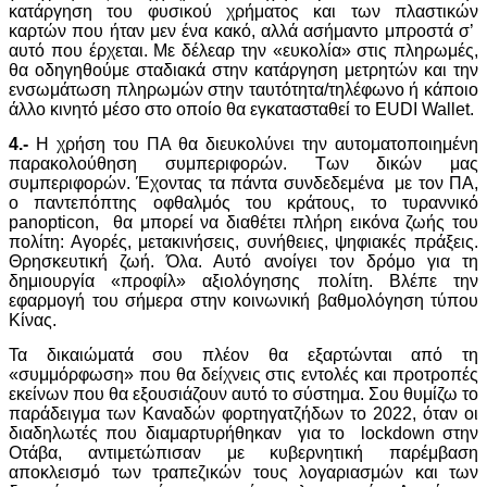
κατάργηση του φυσικού χρήματος και των πλαστικών
καρτών που ήταν μεν ένα κακό, αλλά ασήμαντο μπροστά σ’
αυτό που έρχεται. Με δέλεαρ την «ευκολία» στις πληρωμές,
θα οδηγηθούμε σταδιακά στην κατάργηση μετρητών και την
ενσωμάτωση πληρωμών στην ταυτότητα/τηλέφωνο ή κάποιο
άλλο κινητό μέσο στο οποίο θα εγκατασταθεί το EUDI Wallet.
4.-
Η χρήση του ΠΑ θα διευκολύνει την αυτοματοποιημένη
παρακολούθηση συμπεριφορών. Των δικών μας
συμπεριφορών. Έχοντας τα πάντα συνδεδεμένα με τον ΠΑ,
ο παντεπόπτης οφθαλμός του κράτους, το τυραννικό
panopticon, θα μπορεί να διαθέτει πλήρη εικόνα ζωής του
πολίτη: Αγορές, μετακινήσεις, συνήθειες, ψηφιακές πράξεις.
Θρησκευτική ζωή. Όλα. Αυτό ανοίγει τον δρόμο για τη
δημιουργία «προφίλ» αξιολόγησης πολίτη. Βλέπε την
εφαρμογή του σήμερα στην κοινωνική βαθμολόγηση τύπου
Κίνας.
Τα δικαιώματά σου πλέον θα εξαρτώνται από τη
«συμμόρφωση» που θα δείχνεις στις εντολές και προτροπές
εκείνων που θα εξουσιάζουν αυτό το σύστημα. Σου θυμίζω το
παράδειγμα των Καναδών φορτηγατζήδων το 2022, όταν οι
διαδηλωτές που διαμαρτυρήθηκαν για το lockdown στην
Οτάβα, αντιμετώπισαν με κυβερνητική παρέμβαση
αποκλεισμό των τραπεζικών τους λογαριασμών και των