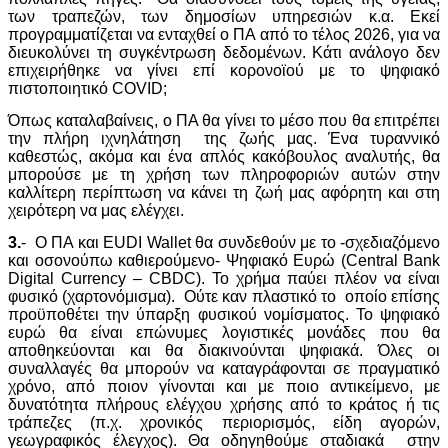
των τραπεζών, των δημοσίων υπηρεσιών κ.α. Εκεί
προγραμματίζεται να ενταχθεί ο ΠΑ από το τέλος 2026, για να
διευκολύνει τη συγκέντρωση δεδομένων. Κάτι ανάλογο δεν
επιχειρήθηκε να γίνει επί κορονοϊού με το ψηφιακό
πιστοποιητικό COVID;
Όπως καταλαβαίνεις, ο ΠΑ θα γίνει το μέσο που θα επιτρέπει
την πλήρη ιχνηλάτηση της ζωής μας. Ένα τυραννικό
καθεστώς, ακόμα και ένα απλός κακόβουλος αναλυτής, θα
μπορούσε με τη χρήση των πληροφοριών αυτών στην
καλλίτερη περίπτωση να κάνει τη ζωή μας αφόρητη και στη
χειρότερη να μας ελέγχει.
3.
- Ο ΠΑ και EUDI Wallet θα συνδεθούν με το -σχεδιαζόμενο
και οσονούπω καθιερούμενο- Ψηφιακό Ευρώ (Central Bank
Digital Currency – CBDC). Το χρήμα παύει πλέον να είναι
φυσικό (χαρτονόμισμα). Ούτε καν πλαστικό το οποίο επίσης
προϋποθέτει την ύπαρξη φυσικού νομίσματος. Το ψηφιακό
ευρώ θα είναι επώνυμες λογιστικές μονάδες που θα
αποθηκεύονται και θα διακινούνται ψηφιακά. Όλες οι
συναλλαγές θα μπορούν να καταγράφονται σε πραγματικό
χρόνο, από ποιον γίνονται και με ποιο αντικείμενο, με
δυνατότητα πλήρους ελέγχου χρήσης από το κράτος ή τις
τράπεζες (π.χ. χρονικός περιορισμός, είδη αγορών,
γεωγραφικός έλεγχος). Θα οδηγηθούμε σταδιακά στην