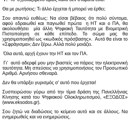
Θα με ρωτήσεις: Τι άλλο έρχεται ή μπορεί να έρθει;
Σου απαντώ ευθέως: Να είσαι βέβαιος ότι πολύ σύντομα,
αφού εδραιωθεί και παγιωθεί πρώτα η ΗΤ και ο ΠΑ, θα
ακολουθήσει μία άλλη Ψηφιακή Ταυτότητα με Βιομετρική
Πιστοποίηση σε κάθε επίπεδο. Το σώμα μας θα
χρησιμοποιηθεί ως «κωδικός πρόσβασης». Αυτό θα είναι το
«Σφράγισμα»; Δεν ξέρω. Αλλά πολύ μοιάζει.
Όλα αυτά, αρχή έχουν την ΗΤ και τον ΠΑ.
Γι’ αυτό αδερφέ μου μην βιαστείς να πάρεις την ηλεκτρονική
ταυτότητα. Μη σπεύσεις να χρησιμοποιήσεις τον Προσωπικό
Αριθμό. Αρνήσου σθεναρά.
Δεν θα υπάρξει γυρισμός σ’ αυτό που έρχεται!
Συσπειρώσου γύρω από την τίμια δράση της Πανελλήνιας
Κίνησης κατά του Ψηφιακού Ολοκληρωτισμού, «ΕΞΟΔΟΣ»
(www.eksodos.gr).
Σου ζητώ να διαδώσεις το κείμενο αυτό και σε άλλους. Να
ενημερωθείς και να ενημερώσεις.