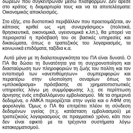
δωρεών που συγκέντρωναν μέσω πλατφορμών. Δεν άρεσε
στο κράτος η διαμαρτυρία τους και να τα αποτελέσματα:
Οικονομικός αποκλεισμός.
Στο εξής, στο δυστοπικό περιβάλλον που προετοιμάζεται, αν
κάποιος κριθεί ως «μη συνεργάσιμος» (πολιτικά,
θρησκευτικά, οικονομικά, υγειονομικά κ.λπ.), θα μπορεί να
περιοριστεί η πρόσβασή του σε βασικές υπηρεσίες και
δικαιώματα, όπως ο τραπεζικός του λογαριασμός, τα
κοινωνικά επιδόματα, ταξίδια κ.α.
Αυτό μόνο με τη διαλειτουργικότητα του ΠΑ είναι δυνατό. Ο
ΠΑ θα δώσει τη δυνατότητα για τη συγχρονοποίηση και
διασταύρωση των πληροφοριών τη ζωής του πολίτη και τον
εντοπισμό των «ανεπιθύμητων» συμπεριφορών και
περαιτέρω στην υλοποίηση σεναρίων όπως το
«μπλοκάρισμα» πρόσβασης σε χρηματοπιστωτικές
υπηρεσίες λόγω μη συμμόρφωσης λ.χ. σε περίπτωση
άρνησης ενός επιβαλλόμενου εμβολιασμού. Με τα σημερινά
δεδομένα, ο ΑΜΚΑ περιορίζεται στην υγεία και ο ΑΦΜ στη
φορολογία. Όμως ο ΠΑ θα επιτρέπει πλέον τη σύνδεση
δεδομένων υγείας (π.χ. κατάσταση εμβολιασμού) με
τραπεζικούς λογαριασμούς σε πραγματικό χρόνο, κάτι που
δεν είναι εφικτό με τα τρέχοντα συστήματα λόγω
κατακερματισμού.