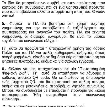
Το ίδιο θα μπορούσε να συμβεί και στην περίπτωση που
κάποιος δεν συμμορφώνεται σε ένα θρησκευτικό πρότυπο
που του επιβάλλεται αλλά το απορρίπτει η πίστη του. Ο νοών
νοείτω!
5.-
Φυσικά ο ΠΑ θα βοηθήσει στη χρήση τεχνητής
νοημοσύνης για την «πρόβλεψη» ή «αξιολόγηση» της
συμπεριφοράς και αναγκών του πολίτη. ΠΑ και τεχνητή
νοημοσύνη, οι διάφοροι αλγόριθμοι, θα είναι το βασικό
εργαλείο του κοινωνικού ελέγχου.
Γι’ αυτό θα προωθείται η υποχρεωτική χρήση της Κάρτας
Πολίτη και του ΠΑ για απλές καθημερινές ενέργειες, όπως
αγορά φαρμάκων, είσοδο σε δημόσια κτίρια, ταυτοποίηση για
ψηφιακές πλατφόρμες, ακόμα και για σχολική εγγραφή.
6.-
Θέλουν να μας υποχρεώσουν σε μία "Πιστοποιημένη
Ψηφιακή Ζωή". Γι’ αυτό θα απαιτήσουν να λάβουμε ο
καθένας ατομικό QR code. Θα επιδιώξουν τη δημιουργία
ενός ψηφιακού QR που θα ταυτοποιεί τον πολίτη παντού,
ακόμα και σε μετακινήσεις, αεροδρόμια, γήπεδα, συναυλίες.
Μπορεί να συνδυάζεται με επιδόματα ή προνόμια για «καλή
συμπεριφορά». Ήδη αναφέρθηκα στην «κοινωνική
πίστωση».
7.
- Το σχεδιαζόμενο όμως κακό δεν σταματά εδώ.