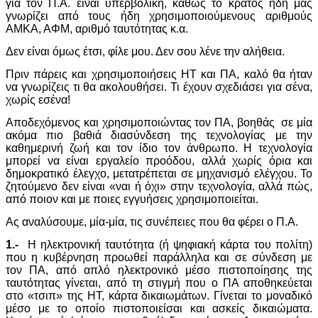
για τον Π.Α. είναι υπερβολική, καθώς το κράτος ήδη μας
γνωρίζει από τους ήδη χρησιμοποιούμενους αριθμούς
ΑΜΚΑ, ΑΦΜ, αριθμό ταυτότητας κ.α.
Δεν είναι όμως έτσι, φίλε μου. Δεν σου λένε την αλήθεια.
Πριν πάρεις και χρησιμοποιήσεις ΗΤ και ΠΑ, καλό θα ήταν
να γνωρίζεις τι θα ακολουθήσει. Τι έχουν σχεδιάσει για σένα,
χωρίς εσένα!
Αποδεχόμενος και χρησιμοποιώντας τον ΠΑ, βοηθάς σε μία
ακόμα πιο βαθιά διασύνδεση της τεχνολογίας με την
καθημερινή ζωή και τον ίδιο τον άνθρωπο. Η τεχνολογία
μπορεί να είναι εργαλείο προόδου, αλλά χωρίς όρια και
δημοκρατικό έλεγχο, μετατρέπεται σε μηχανισμό ελέγχου. Το
ζητούμενο δεν είναι «ναι ή όχι» στην τεχνολογία, αλλά πώς,
από ποιον και με ποιες εγγυήσεις χρησιμοποιείται.
Ας αναλύσουμε, μία-μία, τις συνέπειες που θα φέρει ο Π.Α.
1.-
Η ηλεκτρονική ταυτότητα (ή ψηφιακή κάρτα του πολίτη)
που η κυβέρνηση προωθεί παράλληλα και σε σύνδεση με
τον ΠΑ, από απλό ηλεκτρονικό μέσο πιστοποίησης της
ταυτότητας γίνεται, από τη στιγμή που ο ΠΑ αποθηκεύεται
στο «τσιπ» της ΗΤ, κάρτα δικαιωμάτων. Γίνεται το μοναδικό
μέσο με το οποίο πιστοποιείσαι και ασκείς δικαιώματα.