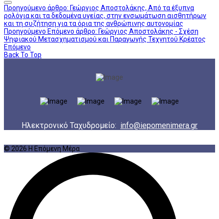
Προηγούμενο άρθρο: Γεώργιος Αποστολάκης, Από τα έξυπνα
ρολόγια και τα δεδομένα υγείας, στην ενσωμάτωση αισθητήρων
και τη συζήτηση για τα όρια της ανθρώπινης αυτονομίας
Προηγούμενο
Επόμενο άρθρο: Γεώργιος Αποστολάκης - Σχέση
Ψηφιακού Μετασχηματισμού και Παραγωγής Τεχνητού Κρέατος
Επόμενο
Back To Top
Ηλεκτρονικό Ταχυδρομείο:
info@iepomenimera.gr
© 2026 Η Επόμενη Μέρα