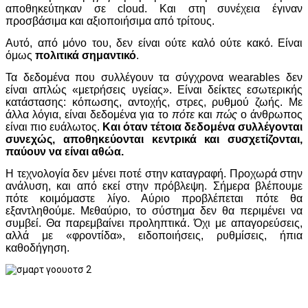
αποθηκεύτηκαν σε cloud. Και στη συνέχεια έγιναν
προσβάσιμα και αξιοποιήσιμα από τρίτους.
Αυτό, από μόνο του, δεν είναι ούτε καλό ούτε κακό. Είναι
όμως
πολιτικά σημαντικό
.
Τα δεδομένα που συλλέγουν τα σύγχρονα wearables δεν
είναι απλώς «μετρήσεις υγείας». Είναι δείκτες εσωτερικής
κατάστασης: κόπωσης, αντοχής, στρες, ρυθμού ζωής. Με
άλλα λόγια, είναι δεδομένα για το
πότε
και
πώς
ο άνθρωπος
είναι πιο ευάλωτος.
Και όταν τέτοια δεδομένα συλλέγονται
συνεχώς, αποθηκεύονται κεντρικά και συσχετίζονται,
παύουν να είναι αθώα.
Η τεχνολογία δεν μένει ποτέ στην καταγραφή. Προχωρά στην
ανάλυση, και από εκεί στην πρόβλεψη. Σήμερα βλέπουμε
πότε κοιμόμαστε λίγο. Αύριο προβλέπεται πότε θα
εξαντληθούμε. Μεθαύριο, το σύστημα δεν θα περιμένει να
συμβεί. Θα παρεμβαίνει προληπτικά. Όχι με απαγορεύσεις,
αλλά με «φροντίδα», ειδοποιήσεις, ρυθμίσεις, ήπια
καθοδήγηση.