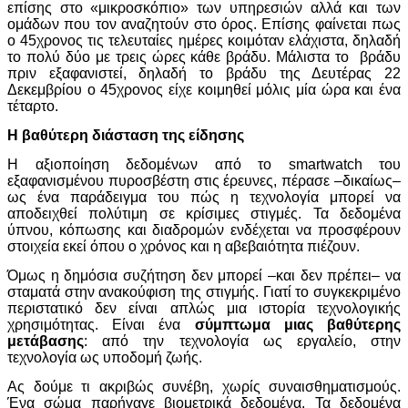
επίσης στο «μικροσκόπιο» των υπηρεσιών αλλά και των
ομάδων που τον αναζητούν στο όρος. Επίσης φαίνεται πως
ο 45χρονος τις τελευταίες ημέρες κοιμόταν ελάχιστα, δηλαδή
το πολύ δύο με τρεις ώρες κάθε βράδυ. Μάλιστα το βράδυ
πριν εξαφανιστεί, δηλαδή το βράδυ της Δευτέρας 22
Δεκεμβρίου ο 45χρονος είχε κοιμηθεί μόλις μία ώρα και ένα
τέταρτο.
Η βαθύτερη διάσταση της είδησης
Η αξιοποίηση δεδομένων από το smartwatch του
εξαφανισμένου πυροσβέστη στις έρευνες, πέρασε –δικαίως–
ως ένα παράδειγμα του πώς η τεχνολογία μπορεί να
αποδειχθεί πολύτιμη σε κρίσιμες στιγμές. Τα δεδομένα
ύπνου, κόπωσης και διαδρομών ενδέχεται να προσφέρουν
στοιχεία εκεί όπου ο χρόνος και η αβεβαιότητα πιέζουν.
Όμως η δημόσια συζήτηση δεν μπορεί –και δεν πρέπει– να
σταματά στην ανακούφιση της στιγμής. Γιατί το συγκεκριμένο
περιστατικό δεν είναι απλώς μια ιστορία τεχνολογικής
χρησιμότητας. Είναι ένα
σύμπτωμα μιας βαθύτερης
μετάβασης
: από την τεχνολογία ως εργαλείο, στην
τεχνολογία ως υποδομή ζωής.
Ας δούμε τι ακριβώς συνέβη, χωρίς συναισθηματισμούς.
Ένα σώμα παρήγαγε βιομετρικά δεδομένα. Τα δεδομένα