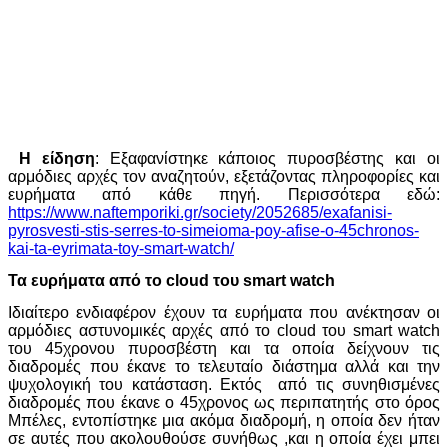
Η είδηση
: Εξαφανίστηκε κάποιος πυροσβέστης και οι
αρμόδιες αρχές τον αναζητούν, εξετάζοντας πληροφορίες και
ευρήματα από κάθε πηγή. Περισσότερα εδώ:
https://www.naftemporiki.gr/society/2052685/exafanisi-
pyrosvesti-stis-serres-to-simeioma-poy-afise-o-45chronos-
kai-ta-eyrimata-toy-smart-watch/
Τα ευρήματα από το
cloud
του
smart
watch
Ιδιαίτερο ενδιαφέρον έχουν τα ευρήματα που ανέκτησαν οι
αρμόδιες αστυνομικές αρχές από το cloud του smart watch
του 45χρονου πυροσβέστη και τα οποία δείχνουν τις
διαδρομές που έκανε το τελευταίο διάστημα αλλά και την
ψυχολογική του κατάσταση. Εκτός από τις συνηθισμένες
διαδρομές που έκανε ο 45χρονος ως περιπατητής στο όρος
Μπέλες, εντοπίστηκε μια ακόμα διαδρομή, η οποία δεν ήταν
σε αυτές που ακολουθούσε συνήθως ,και η οποία έχει μπει