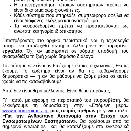
Η απενεργοποίηση τέτοιων συστημάτων πρέπει να
είναι δικαίωμα χωρίς συνέπειες.
Κάθε σύστημα που επηρεάζει συμπεριφορά οφείλει να
είναι διαφανές, ελέγξιμο και αναστρέψιμο.
Τα νευροδεδομένα πρέπει να προστατεύονται ως
ανώτατη κατηγορία ιδιωτικότητας.
Επιστρέφοντας στο αρχικό περιστατικό: ναι, η τεχνολογία
μπορεί να αποδειχθεί σωτήρια. Αλλά μόνο αν παραμείνει
εργαλείο
. Όχι αν μετατραπεί σε αόρατη υποδομή που
ανασχεδιάζει τη ζωή χωρίς δημόσιο διάλογο.
Το ερώτημα δεν είναι αν θα έχουμε τέτοιες τεχνολογίες. Θα τις
έχουμε. Το ερώτημα είναι αν θα τις κυβερνήσουμε
δημοκρατικά — ή αν θα μάθουμε να ζούμε μέσα σε αυτές
χωρίς να τις καταλαβαίνουμε.
Αυτό δεν είναι θέμα μέλλοντος. Είναι θέμα παρόντος.
Γι’ αυτό, με αφορμή το περιστατικό του πυροσβέστη, θα
ξεκινήσουμε τη δημοσίευση στην «Επόμενη μέρα»
www.iepomenimera.gr
μίας σειράς άρθρων
με γενικό τίτλο
:
«Για την Ανθρώπινη Αυτονομία στην Εποχή των
Ενσωματωμένων Συστημάτων».
Θα αρχίσουμε από τα
σημερινά wearables και θα καταλήξουμε στα εγκεφαλικά