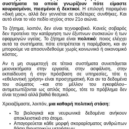
συστήματα τα οποία γνωρίζουν πότε είμαστε
κουρασμένοι, πιεσμένοι ή δεκτικοί
. Η επιλογή παραμένει
«δική μας», αλλά δεν γεννιέται σε ουδέτερες συνθήκες. Και
αυτό είναι το νέο πεδίο ισχύος στον 21ο αιώνα.
Το ζήτημα, λοιπόν, δεν είναι τεχνοφοβικό. Κανείς σοβαρός
δεν προτείνει την κατάργηση των έξυπνων συσκευών ή των
εφαρμογών υγείας. Το ζήτημα είναι
πολιτικό
: ποιος ελέγχει
αυτά τα συστήματα, πότε επιτρέπεται η παρέμβαση, και αν
μπορούμε να αποσυνδεθούμε χωρίς κοινωνικό ή οικονομικό
κόστος.
Αν η μη συμμετοχή σε τέτοια συστήματα συνεπάγεται
μειονεκτήματα στην εργασία, στην ασφάλιση, στην
εκπαίδευση ή στην πρόσβαση σε υπηρεσίες, τότε η
«εθελοντική χρήση» είναι προσχηματική. Και αν τα δεδομένα
του σώματος –και στο μέλλον του εγκεφάλου–
αντιμετωπίζονται ως απλός πόρος, τότε το πρόβλημα δεν
είναι τεχνικό αλλά βαθιά θεσμικό.
Χρειαζόμαστε, λοιπόν,
μια καθαρή πολιτική στάση:
Τα βιολογικά και νευρωνικά δεδομένα ανήκουν
αποκλειστικά στο άτομο.
Απαγορεύεται κάθε μορφή σκοραρίσματος ανθρώπων
βάσει βιομετρικών μετρήσεων.