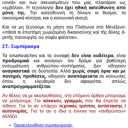
covid» και των σκευασμάτων που μας πλασάραν ως
«εμβόλια». Η τεχνολογία
δεν έχει ηθική κατεύθυνση από
μόνη της
. Την κατεύθυνση τη δίνουν οι θεσμοί, τα
οικονομικά κίνητρα, και η κοινωνική ανοχή.
Και να μη ξεχνούμε τη ρήση του Πλάτωνα στο Μενέξενο:
«πᾶ­σά τε ἐ­πι­στή­μη χω­ρι­ζο­μέ­νη δι­και­ο­σύ­νης καὶ τῆς ἄλ­λης ἀ­
ρε­τῆς πα­νουρ­γί­α, οὐ σο­φί­α φα­ί­νε­ται».
ΣΤ.- Συμπέρασμα
Τα smartwatches και τα συναφή
δεν είναι ουδέτερα
, είναι
προδρομικά
και ανοίγουν τον δρόμο για βαθύτερη
ενσωμάτωση ανθρώπου–συστήματος. Δεν οδηγούν
αναγκαστικά
σε δυστοπία. Αλλά
χωρίς σαφή όρια και με
πονηρές προθέσεις
, οδηγούν
αναπόφευκτα
σε κοινωνίες
όπου η ελευθερία δεν αφαιρείται, απλώς
αναπρογραμματίζεται.
Αν θέλεις να με ακολουθήσεις, στο επόμενο άρθρο μπορούμε
να μιλήσουμε: Για
κόκκινες γραμμές
που θα έπρεπε να
τεθούν. Για το αν υπάρχει
τεχνικός τρόπος αντίστασης /
αυτονομίας.
Για το αν η ίδια η έννοια του «ανθρώπου»
αλλάζει.
Παρακολούθηση συμπεριφοράς.