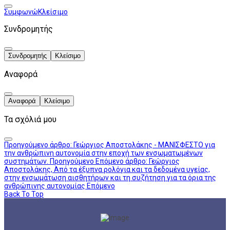
Συμφωνώ
Κλείσιμο
Συνδρομητής
Συνδρομητής
Κλείσιμο
Αναφορά
Αναφορά
Κλείσιμο
Τα σχόλιά μου
Προηγούμενο άρθρο: Γεώργιος Αποστολάκης - ΜΑΝΙΣΦΕΣΤΟ για
την ανθρώπινη αυτονομία στην εποχή των ενσωματωμένων
συστημάτων.
Προηγούμενο
Επόμενο άρθρο: Γεώργιος
Αποστολάκης, Από τα έξυπνα ρολόγια και τα δεδομένα υγείας,
στην ενσωμάτωση αισθητήρων και τη συζήτηση για τα όρια της
ανθρώπινης αυτονομίας
Επόμενο
Back To Top