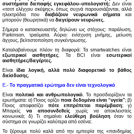
συστήματα διεπαφής εγκεφάλου–υπολογιστή;
Δεν είναι
«τσιπ ελέγχου σκέψης», όπως συχνά παρουσιάζονται, αλλά
ηλεκτρόδια που
διαβάζουν νευρωνικά σήματα
και
μπορούν (θεωρητικά) να
διεγείρουν νευρώνες.
Σήμερα ο κατασκευαστής δηλώνει ως στόχους: παράλυση,
Parkinson, τραύματα. Αύριο: ενίσχυση μνήμης, μείωση
άγχους, βελτιστοποίηση συγκέντρωσης.
Καταλαβαίνουμε πλέον τη διαφορά: Τα smartwatches είναι
εξωτερικοί αισθητήρες
. Τα BCI είναι
εσωτερικοί
αισθητήρες/διεγέρτες.
Είναι
ίδια λογική, αλλά πολύ διαφορετικό το βάθος
διείσδυσης.
Ε.-
Το πραγματικό ερώτημα δεν είναι τεχνολογικό
Είναι
πολιτικό και ανθρωπολογικό
. Το προσδιορίζουν τα
ερωτήματα: α) Ποιος ορίζει
ποια δεδομένα είναι “υγεία”
; β)
Ποιος αποφασίζει
πότε επιτρέπεται παρέμβαση
; γ)
Μπορείς
να αποσυνδεθείς
χωρίς να αποκλειστείς
κοινωνικά; δ) Τι σημαίνει
ελεύθερη βούληση
όταν το
σύστημα σε γνωρίζει καλύτερα από εσένα;
Το ξέρουμε πολύ καλά από την εμπειρία της «πανδημίας