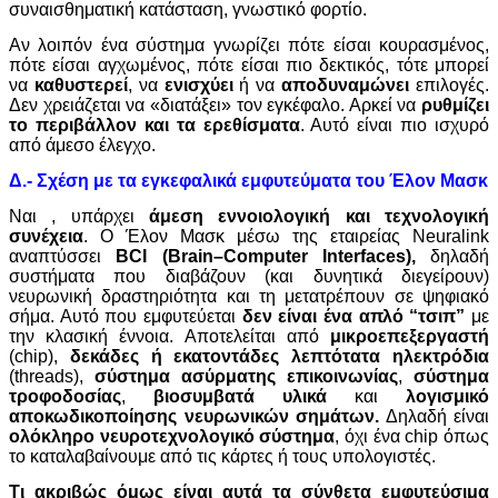
συναισθηματική κατάσταση, γνωστικό φορτίο.
Αν λοιπόν ένα σύστημα γνωρίζει πότε είσαι κουρασμένος,
πότε είσαι αγχωμένος, πότε είσαι πιο δεκτικός, τότε μπορεί
να
καθυστερεί
, να
ενισχύει
ή να
αποδυναμώνει
επιλογές.
Δεν χρειάζεται να «διατάξει» τον εγκέφαλο. Αρκεί να
ρυθμίζει
το περιβάλλον και τα ερεθίσματα
. Αυτό είναι πιο ισχυρό
από άμεσο έλεγχο.
Δ.- Σχέση με τα εγκεφαλικά εμφυτεύματα του Έλον Μασκ
Ναι , υπάρχει
άμεση εννοιολογική και τεχνολογική
συνέχεια
. Ο Έλον Μασκ μέσω της εταιρείας Neuralink
αναπτύσσει
BCI
(
Brain
–
Computer
Interfaces
),
δηλαδή
συστήματα που διαβάζουν (και δυνητικά διεγείρουν)
νευρωνική δραστηριότητα και τη μετατρέπουν σε ψηφιακό
σήμα. Αυτό που εμφυτεύεται
δεν είναι ένα απλό “τσιπ”
με
την κλασική έννοια. Αποτελείται από
μικροεπεξεργαστή
(chip),
δεκάδες ή εκατοντάδες λεπτότατα ηλεκτρόδια
(threads),
σύστημα ασύρματης επικοινωνίας
,
σύστημα
τροφοδοσίας
,
βιοσυμβατά υλικά
και
λογισμικό
αποκωδικοποίησης νευρωνικών σημάτων.
Δηλαδή είναι
ολόκληρο νευροτεχνολογικό σύστημα
, όχι ένα chip όπως
το καταλαβαίνουμε από τις κάρτες ή τους υπολογιστές.
Τι ακριβώς όμως είναι αυτά τα
σύνθετα εμφυτεύσιμα