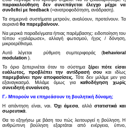
παρακολούθηση δεν συνεπάγεται έλεγχο
μέχρι να
συνδεθεί με
feedback
(=ανατροφοδότηση, ανάδραση).
Τα σημερινά συστήματα μετρούν, αναλύουν, προτείνουν. Τα
αυριανά
θα παρεμβαίνουν.
Να μερικά παραδείγματα ήπιας παρέμβασης: ειδοποίηση του
τύπου «χαλάρωσε», αλλαγή φωτισμού, ήχος / δόνηση,
μικροερέθισμα.
Αυτό λέγεται ρύθμιση συμπεριφοράς (
behavioral
modulation
).
Το όριο ξεπερνιέται όταν το σύστημα
ξέρει πότε είσαι
ευάλωτος,
προβλέπει την αντίδρασή σου
και ιδίως
παρεμβαίνει πριν αποφασίσεις.
Τότε δεν μιλάμε μεν για
εξαναγκασμό. Μιλάμε όμως για
καθοδήγηση χωρίς
συνειδητή συναίνεση
.
Γ.- Μπορούν να επηρεάσουν τη βουλητική δύναμη;
Η απάντηση είναι, ναι.
Όχι άμεσα
, αλλά
στατιστικά και
σωρευτικά
.
Θα το εξηγήσω με βάση του πώς λειτουργεί η βούληση. Η
ανθρώπινη βούληση εξαρτάται από ενέργεια, ύπνο,