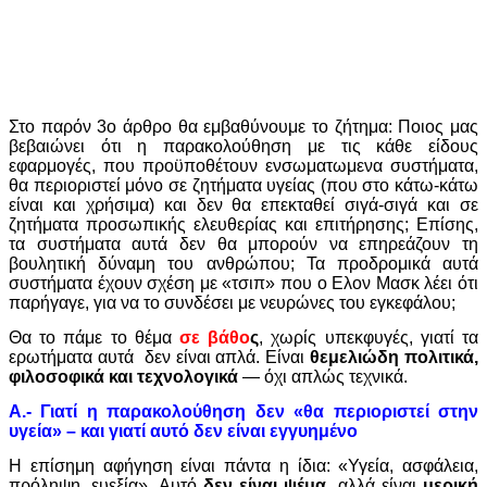
Στο παρόν 3ο άρθρο θα εμβαθύνουμε το ζήτημα: Ποιος μας
βεβαιώνει ότι η παρακολούθηση με τις κάθε είδους
εφαρμογές, που προϋποθέτουν ενσωματωμενα συστήματα,
θα περιοριστεί μόνο σε ζητήματα υγείας (που στο κάτω-κάτω
είναι και χρήσιμα) και δεν θα επεκταθεί σιγά-σιγά και σε
ζητήματα προσωπικής ελευθερίας και επιτήρησης; Επίσης,
τα συστήματα αυτά δεν θα μπορούν να επηρεάζουν τη
βουλητική δύναμη του ανθρώπου; Τα προδρομικά αυτά
συστήματα έχουν σχέση με «τσιπ» που ο Ελον Μασκ λέει ότι
παρήγαγε, για να το συνδέσει με νευρώνες του εγκεφάλου;
Θα το πάμε το θέμα
σε βάθο
ς
, χωρίς υπεκφυγές, γιατί τα
ερωτήματα αυτά δεν είναι απλά. Είναι
θεμελιώδη πολιτικά,
φιλοσοφικά και τεχνολογικά
— όχι απλώς τεχνικά.
Α.- Γιατί η παρακολούθηση δεν «θα περιοριστεί στην
υγεία» – και γιατί αυτό δεν είναι εγγυημένο
Η επίσημη αφήγηση είναι πάντα η ίδια: «Υγεία, ασφάλεια,
πρόληψη, ευεξία». Αυτό
δεν είναι ψέμα
, αλλά είναι
μερική