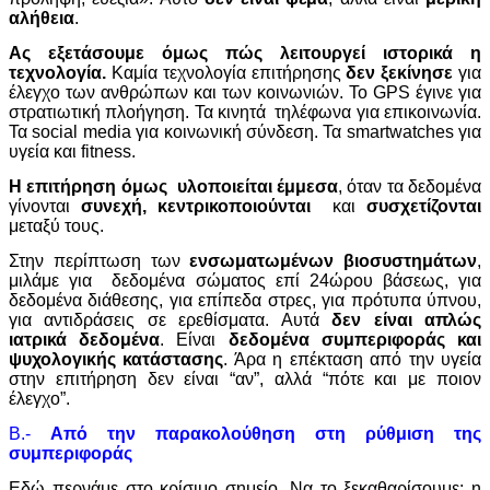
αλήθεια
.
Ας εξετάσουμε όμως πώς λειτουργεί ιστορικά η
τεχνολογία.
Καμία τεχνολογία επιτήρησης
δεν ξεκίνησε
για
έλεγχο των ανθρώπων και των κοινωνιών.
Το GPS έγινε για
στρατιωτική πλοήγηση.
Τα κινητά τηλέφωνα για επικοινωνία.
Τα social media για κοινωνική σύνδεση.
Τα smartwatches για
υγεία και fitness.
Η επιτήρηση όμως υλοποιείται έμμεσα
, όταν τα δεδομένα
γίνονται
συνεχή,
κεντρικοποιούνται
και
συσχετίζονται
μεταξύ τους.
Στην περίπτωση των
ενσωματωμένων βιοσυστημάτων
,
μιλάμε για δεδομένα σώματος επί 24ώρου βάσεως, για
δεδομένα διάθεσης, για επίπεδα στρες, για πρότυπα ύπνου,
για αντιδράσεις σε ερεθίσματα. Αυτά
δεν είναι απλώς
ιατρικά δεδομένα
. Είναι
δεδομένα συμπεριφοράς και
ψυχολογικής κατάστασης
. Άρα η επέκταση από την υγεία
στην επιτήρηση δεν είναι “αν”, αλλά “πότε και με ποιον
έλεγχο”.
Β.-
Από την παρακολούθηση στη ρύθμιση της
συμπεριφοράς
Εδώ περνάμε στο κρίσιμο σημείο. Να το ξεκαθαρίσουμε: η