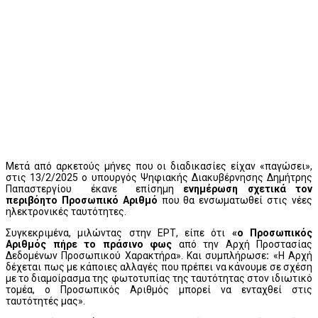
Μετά από αρκετούς μήνες που οι διαδικασίες είχαν «παγώσει»,
στις 13/2/2025 ο υπουργός Ψηφιακής Διακυβέρνησης Δημήτρης
Παπαστεργίου έκανε επίσημη
ενημέρωση σχετικά τον
περιβόητο
Προσωπικό Αριθμό
που θα ενσωματωθεί στις νέες
ηλεκτρονικές ταυτότητες.
Συγκεκριμένα, μιλώντας στην ΕΡΤ, είπε ότι
«ο Προσωπικός
Αριθμός πήρε το πράσινο φως
από την Αρχή Προστασίας
Δεδομένων Προσωπικού Χαρακτήρα». Και συμπλήρωσε
:
«Η Αρχή
δέχεται πως με κάποιες αλλαγές που πρέπει να κάνουμε σε σχέση
με το διαμοίρασμα της φωτοτυπίας της ταυτότητας στον ιδιωτικό
τομέα, ο Προσωπικός Αριθμός μπορεί να ενταχθεί στις
ταυτότητές μας».