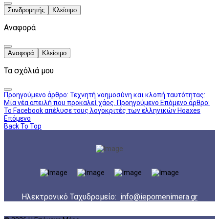
Συνδρομητής
Κλείσιμο
Αναφορά
Αναφορά
Κλείσιμο
Τα σχόλιά μου
Προηγούμενο άρθρο: Τεχνητή νοημοσύνη και κλοπή ταυτότητας:
Μία νέα απειλή που προκαλεί χάος.
Προηγούμενο
Επόμενο άρθρο:
Το Facebook απέλυσε τους λογοκριτές των ελληνικών Hoaxes
Επόμενο
Back To Top
Ηλεκτρονικό Ταχυδρομείο:
info@iepomenimera.gr