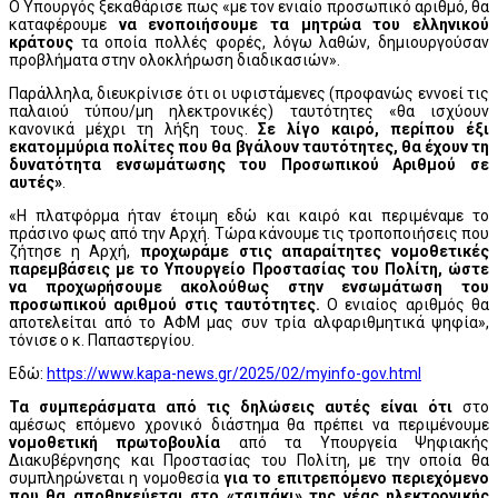
Ο Υπουργός ξεκαθάρισε πως «με τον ενιαίο προσωπικό αριθμό, θα
καταφέρουμε
να ενοποιήσουμε τα μητρώα του ελληνικού
κράτους
τα οποία πολλές φορές, λόγω λαθών, δημιουργούσαν
προβλήματα στην ολοκλήρωση διαδικασιών».
Παράλληλα, διευκρίνισε ότι οι υφιστάμενες (προφανώς εννοεί τις
παλαιού τύπου/μη ηλεκτρονικές) ταυτότητες «θα ισχύουν
κανονικά μέχρι τη λήξη τους.
Σε λίγο καιρό, περίπου έξι
εκατομμύρια πολίτες που θα βγάλουν ταυτότητες, θα έχουν τη
δυνατότητα ενσωμάτωσης του Προσωπικού Αριθμού σε
αυτές»
.
«Η πλατφόρμα ήταν έτοιμη εδώ και καιρό και περιμέναμε το
πράσινο φως από την Αρχή. Τώρα κάνουμε τις τροποποιήσεις που
ζήτησε η Αρχή,
προχωράμε στις απαραίτητες νομοθετικές
παρεμβάσεις με το Υπουργείο Προστασίας του Πολίτη, ώστε
να προχωρήσουμε ακολούθως στην ενσωμάτωση του
προσωπικού αριθμού στις ταυτότητες.
Ο ενιαίος αριθμός θα
αποτελείται από το ΑΦΜ μας συν τρία αλφαριθμητικά ψηφία»,
τόνισε ο κ. Παπαστεργίου.
Εδώ:
https://www.kapa-news.gr/2025/02/myinfo-gov.html
Τα συμπεράσματα από τις δηλώσεις αυτές είναι ότι
στο
αμέσως επόμενο χρονικό διάστημα θα πρέπει να περιμένουμε
νομοθετική πρωτοβουλία
από τα Υπουργεία Ψηφιακής
Διακυβέρνησης και Προστασίας του Πολίτη, με την οποία θα
συμπληρώνεται η νομοθεσία
για το επιτρεπόμενο περιεχόμενο
που θα αποθηκεύεται στο «τσιπάκι» της νέας ηλεκτρονικής