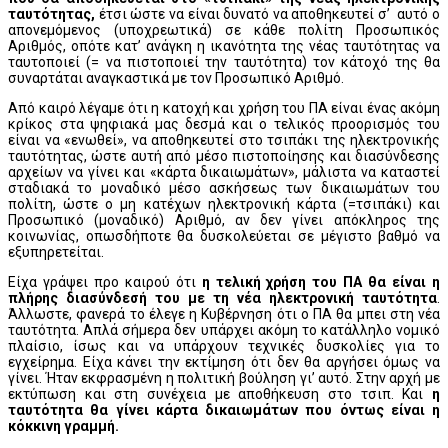
ταυτότητας,
έτσι ώστε να είναι δυνατό να αποθηκευτεί σ’ αυτό ο
απονεμόμενος (υποχρεωτικά) σε κάθε πολίτη Προσωπικός
Αριθμός, οπότε κατ’ ανάγκη η ικανότητα της νέας ταυτότητας να
ταυτοποιεί (= να πιστοποιεί την ταυτότητα) τον κάτοχό της θα
συναρτάται αναγκαστικά με τον Προσωπικό Αριθμό.
Από καιρό λέγαμε ότι η κατοχή και χρήση του ΠΑ είναι ένας ακόμη
κρίκος στα ψηφιακά μας δεσμά και ο τελικός προορισμός του
είναι να «ενωθεί», να αποθηκευτεί στο τσιπάκι της ηλεκτρονικής
ταυτότητας, ώστε αυτή από μέσο πιστοποίησης και διασύνδεσης
αρχείων να γίνει και «κάρτα δικαιωμάτων», μάλιστα να καταστεί
σταδιακά το μοναδικό μέσο ασκήσεως των δικαιωμάτων του
πολίτη, ώστε ο μη κατέχων ηλεκτρονική κάρτα (=τσιπάκι) και
Προσωπικό (μοναδικό) Αριθμό, αν δεν γίνει απόκληρος της
κοινωνίας, οπωσδήποτε θα δυσκολεύεται σε μέγιστο βαθμό να
εξυπηρετείται.
Είχα γράψει προ καιρού ότι
η τελική χρήση του ΠΑ θα είναι η
πλήρης διασύνδεσή του με τη νέα ηλεκτρονική ταυτότητα
.
Άλλωστε, φανερά το έλεγε η Κυβέρνηση ότι ο ΠΑ θα μπει στη νέα
ταυτότητα. Απλά σήμερα δεν υπάρχει ακόμη το κατάλληλο νομικό
πλαίσιο, ίσως και να υπάρχουν τεχνικές δυσκολίες για το
εγχείρημα. Είχα κάνει την εκτίμηση ότι δεν θα αργήσει όμως να
γίνει. Ήταν εκφρασμένη η πολιτική βούληση γι’ αυτό. Στην αρχή με
εκτύπωση και στη συνέχεια με αποθήκευση στο τσιπ. Και
η
ταυτότητα θα γίνει κάρτα δικαιωμάτων που όντως είναι η
κόκκινη γραμμή.