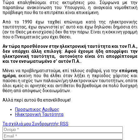
Τώρα επαληθεύομαι στις εκτιμήσεις μου. Σύμφωνα με την
παραπάνω ανακοίνωση του Υπουργού, η αναγκαία νομοθετική
πρόβλεψη που θα το επιτρέπει είναι επικείμενη.
Από το 1990 έχω ταχθεί επώνυμα κατά της ηλεκτρονικής
ταυτότητας, έχω αγωνιστεί γι’ αυτό και έχω δηλώσει δημόσια ότι
(αν το Θεός με ενισχύσει) δεν θα την πάρω. Είναι η κόκκινη γραμμή
που ο Πνευματικός μου έχει θέσει.
Αν τώρα προσθέσουν στην ηλεκτρονική ταυτότητα και τον Π.Α.,
δεν υπάρχει άλλη επιλογή: Αφού έχουμε ήδη απορρίψει την
ηλεκτρονική ταυτότητα, αυτονόητο είναι ότι απορρίπτουμε
και τον ενσωματωμένο σ’ αυτόν Π.Α..
Μένει να προβληματιστούμε, επί τέλους σοβαρά, για την
επόμενη
ημέρα
, εκείνη που θα έλθει όταν λήξει η περίοδος χάριτος και
παύσει η ισχύς των παλαιών/μη ηλεκτρονικών ταυτοτήτων, οπότε
όλοι εμείς οι αρνητές και αντίθετοι θα βρεθούμε σε πολύ δυσχερή
θέση από απόψεως δικαιωμάτων.
Αλλά περί αυτού θα επανέλθουμε!
Προσωπικος Αριθμος
Ηλεκτρονική Ταυτότητα
Τα σχόλιά μου
Συνδρομητής
RSS