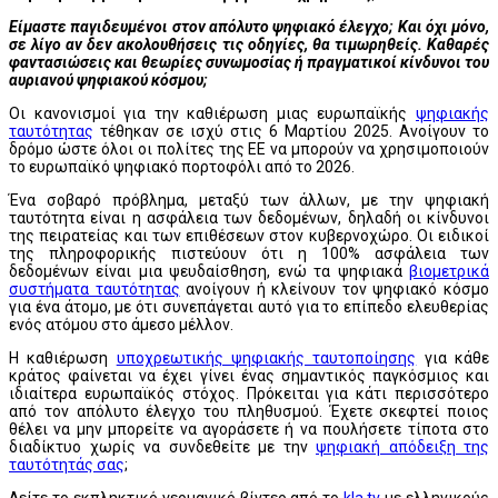
Είμαστε παγιδευμένοι στον απόλυτο ψηφιακό έλεγχο; Και όχι μόνο,
σε λίγο αν δεν ακολουθήσεις τις οδηγίες, θα τιμωρηθείς. Καθαρές
φαντασιώσεις και θεωρίες συνωμοσίας ή πραγματικοί κίνδυνοι του
αυριανού ψηφιακού κόσμου;
Οι κανονισμοί για την καθιέρωση μιας ευρωπαϊκής
ψηφιακής
ταυτότητας
τέθηκαν σε ισχύ στις 6 Μαρτίου 2025. Ανοίγουν το
δρόμο ώστε όλοι οι πολίτες της ΕΕ να μπορούν να χρησιμοποιούν
το ευρωπαϊκό ψηφιακό πορτοφόλι από το 2026.
Ένα σοβαρό πρόβλημα, μεταξύ των άλλων, με την ψηφιακή
ταυτότητα είναι η ασφάλεια των δεδομένων, δηλαδή οι κίνδυνοι
της πειρατείας και των επιθέσεων στον κυβερνοχώρο. Οι ειδικοί
της πληροφορικής πιστεύουν ότι η 100% ασφάλεια των
δεδομένων είναι μια ψευδαίσθηση, ενώ τα ψηφιακά
βιομετρικά
συστήματα ταυτότητας
ανοίγουν ή κλείνουν τον ψηφιακό κόσμο
για ένα άτομο, με ότι συνεπάγεται αυτό για το επίπεδο ελευθερίας
ενός ατόμου στο άμεσο μέλλον.
Η καθιέρωση
υποχρεωτικής ψηφιακής ταυτοποίησης
για κάθε
κράτος φαίνεται να έχει γίνει ένας σημαντικός παγκόσμιος και
ιδιαίτερα ευρωπαϊκός στόχος. Πρόκειται για κάτι περισσότερο
από τον απόλυτο έλεγχο του πληθυσμού. Έχετε σκεφτεί ποιος
θέλει να μην μπορείτε να αγοράσετε ή να πουλήσετε τίποτα στο
διαδίκτυο χωρίς να συνδεθείτε με την
ψηφιακή απόδειξη της
ταυτότητάς σας
;
Δείτε το εκπληκτικό γερμανικό βίντεο από το
kla.tv
με ελληνικούς