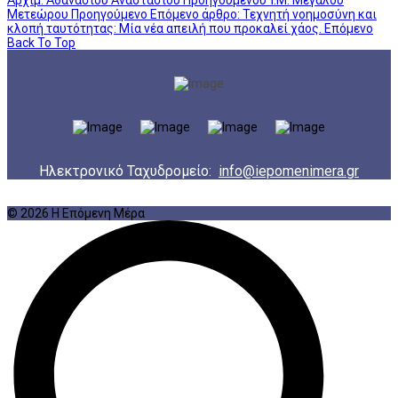
Μετεώρου
Προηγούμενο
Επόμενο άρθρο: Τεχνητή νοημοσύνη και
κλοπή ταυτότητας: Μία νέα απειλή που προκαλεί χάος.
Επόμενο
Back To Top
Ηλεκτρονικό Ταχυδρομείο:
info@iepomenimera.gr
© 2026 Η Επόμενη Μέρα