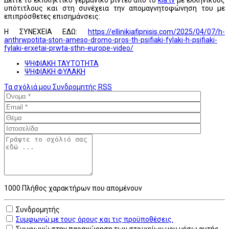
υπότιτλους και στη συνέχεια την απομαγνητοφώνηση του με
επιπρόσθετες επισημάνσεις:
Η ΣΥΝΕΧΕΙΑ ΕΔΩ:
https://ellinikiafipnisis.com/2025/04/07/h-
anthrwpotita-ston-ameso-dromo-pros-th-psifiaki-fylaki-h-psifiaki-
fylaki-erxetai-prwta-sthn-europe-video/
ΨΗΦΙΑΚΗ ΤΑΥΤΟΤΗΤΑ
ΨΗΦΙΑΚΗ ΦΥΛΑΚΗ
Τα σχόλιά μου
Συνδρομητής
RSS
1000
Πλήθος χαρακτήρων που απομένουν
Συνδρομητής
Συμφωνώ με τους όρους και τις προϋποθέσεις.
Συμφωνώ στην παραχώρηση των στοιχείων μου μέσω αυτής