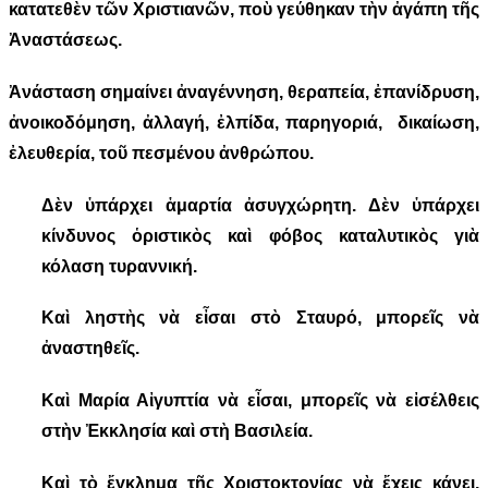
κατατεθὲν τῶν Χριστιανῶν, ποὺ γεύθηκαν τὴν ἀγάπη τῆς
Ἀναστάσεως.
Ἀνάσταση σημαίνει ἀναγέννηση, θεραπεία, ἐπανίδρυση,
ἀνοικοδόμηση, ἀλλαγή, ἐλπίδα, παρηγοριά, δικαίωση,
ἐλευθερία, τοῦ πεσμένου ἀνθρώπου.
Δὲν ὑπάρχει ἁμαρτία ἀσυγχώρητη. Δὲν ὑπάρχει
κίνδυνος ὁριστικὸς καὶ φόβος καταλυτικὸς γιὰ
κόλαση τυραννική.
Καὶ ληστὴς νὰ εἶσαι στὸ Σταυρό, μπορεῖς νὰ
ἀναστηθεῖς.
Καὶ Μαρία Αἰγυπτία νὰ εἶσαι, μπορεῖς νὰ εἰσέλθεις
στὴν Ἐκκλησία καὶ στὴ Βασιλεία.
Καὶ τὸ ἔγκλημα τῆς Χριστοκτονίας νὰ ἔχεις κάνει,