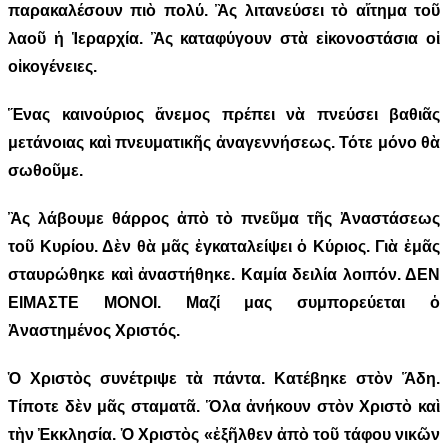
παρακαλέσουν πιὸ πολύ. Ἂς λιτανεύσει τὸ αἴτημα τοῦ
λαοῦ ἡ Ἱεραρχία. Ἂς καταφύγουν στὰ εἰκονοστάσια οἱ
οἰκογένειες.
Ἕνας καινούριος ἄνεμος πρέπει νὰ πνεύσει βαθιᾶς
μετάνοιας καὶ πνευματικῆς ἀναγεννήσεως. Τότε μόνο θὰ
σωθοῦμε.
Ἂς λάβουμε θάρρος ἀπὸ τὸ πνεῦμα τῆς Ἀναστάσεως
τοῦ Κυρίου. Δὲν θὰ μᾶς ἐγκαταλείψει ὁ Κύριος. Γιὰ ἐμᾶς
σταυρώθηκε καὶ ἀναστήθηκε. Καμία δειλία λοιπόν. ΔΕΝ
ΕΙΜΑΣΤΕ ΜΟΝΟΙ. Μαζί μας συμπορεύεται ὁ
Ἀναστημένος Χριστός.
Ὁ Χριστὸς συνέτριψε τὰ πάντα. Κατέβηκε στὸν Ἅδη.
Τίποτε δὲν μᾶς σταματᾶ. Ὅλα ἀνήκουν στὸν Χριστὸ καὶ
τὴν Ἐκκλησία. Ὁ Χριστὸς «ἐξῆλθεν ἀπὸ τοῦ τάφου νικῶν