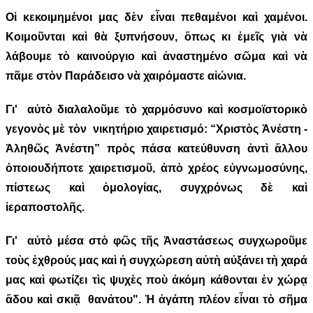
Οἱ κεκοιμημένοι μας δὲν εἶναι πεθαμένοι καὶ χαμένοι.
Κοιμοῦνται καὶ θὰ ξυπνήσουν, ὅπως κι ἐμεῖς γιὰ νὰ
λάβουμε τὸ καινούργιο καὶ ἀναστημένο σῶμα καὶ νὰ
πᾶμε στὸν Παράδεισο νὰ χαιρόμαστε αἰώνια.
Γι' αὐτὸ διαλαλοῦμε τὸ χαρμόσυνο καὶ κοσμοϊστορικὸ
γεγονὸς μὲ τὸν νικητήριο χαιρετισμό: “Χριστὸς Ἀνέστη -
Ἀληθῶς Ἀνέστη” πρὸς πάσα κατεύθυνση ἀντὶ ἄλλου
ὁποιουδήποτε χαιρετισμοῦ, ἀπὸ χρέος εὐγνωμοσύνης,
πίστεως καὶ ὁμολογίας, συγχρόνως δὲ καὶ
ἱεραποστολῆς.
Γι' αὐτὸ μέσα στὸ φῶς τῆς Ἀναστάσεως συγχωροῦμε
τοὺς ἐχθρούς μας καὶ ἡ συγχώρεση αὐτὴ αὐξάνει τὴ χαρά
μας καὶ φωτίζει τὶς ψυχὲς ποὺ ἀκόμη κάθονται ἐν χώρᾳ
ἅδου καὶ σκιᾷ θανάτου". Ἡ ἀγάπη πλέον εἶναι τὸ σῆμα