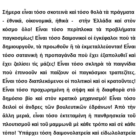
Σήμερα εἶναι τόσο σκοτεινὰ καὶ τόσο θολὰ τὰ πράγματα
- ἐθνικά, οἰκονομικά, ἠθικὰ - στὴν Ἑλλάδα καί στὸν
κόσμο ὅλο! Εἶναι τόσο περίπλοκα τὰ προβλήματα
παγκοσμίως! Εἶναι τόσο δαιμονικοὶ οἱ ἐγκέφαλοι ποὺ τὰ
δημιουργοῦν, τὰ προωθοῦν ἢ τὰ ἐκμεταλλεύονται! Εἶναι
τόσο σατανικὴ ἡ προπαγάνδα ποὺ ἔχει ἐξαπολυθεῖ καὶ
ἔχει ζαλίσει τὶς μάζες! Εἶναι τόσο σκληρὰ τὰ παιγνίδια
ποὺ ἐπινοοῦν καὶ παίζουν οἱ παγκόσμιοι τραπεζίτες.
Εἶναι τόσο διαπλεκόμενοι οἱ πολιτικοὶ καὶ οἱ κρατοῦντες!
Εἶναι τόσο προχωρημένη ἡ σήψη καὶ ἡ διαφθορὰ στὸ
δημόσιο βίο καὶ στὸν κρατικὸ μηχανισμό! Εἶναι τόσο
δειλοὶ οἱ ἄνδρες τῶν βουλευτικῶν ἑδράνων! Ἀπὸ τὴν
ἄλλη μεριά, εἶναι τόσο ἐκτεταμένη ἡ πανθρησκεία τοῦ
πλουτισμοῦ καὶ τοῦ μαμμωνᾶ μὲ κάθε τρόπο καὶ σὲ κάθε
τόπο! Ὑπάρχει τόση δαιμονολατρεία καὶ εἰδωλολατρεία