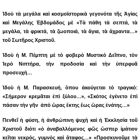
Ἰδοὺ τὰ μεγάλα καὶ κοσμοϊστορικὰ γεγονότα τῆς Ἁγίας
καὶ Μεγάλης Ἑβδομάδος μὲ «Τὰ πάθη τὰ σεπτά, τὰ
μεγάλα, τὰ φρικτά, τὰ ζωοποιά, τὰ ἅγια, τὰ ἄχραντα…»
τοῦ Σωτῆρος Χριστοῦ.
Ἰδοὺ ἡ Μ. Πέμπτη μὲ τὸ φοβερὸ Μυστικὸ Δεῖπνο, τὸν
Ἱερὸ Νιπτήρα, τὴν προδοσία καὶ τὴν ὑπερφυᾶ
προσευχή…
Ἰδοὺ ἡ Μ. Παρασκευή, ὅπου ἀκούγεται τὸ τραγικό:
«Σήμερον κρεμᾶται ἐπὶ ξύλου…», «Σκότος ἐγένετο ἐπὶ
πάσαν τὴν γῆν ἀπὸ ὥρας ἕκτης ἕως ὥρας ἐνάτης…»
Πενθεῖ ἡ φύση, ἡ ἀνθρώπινη ψυχὴ καὶ ἡ Ἐκκλησία τοῦ
Χριστοῦ διότι «ὁ ἀναβαλλόμενος φῶς ὥσπερ ἱμάτιον
κεῖται νεκρός, γυμνὸς καὶ ἄταφος…» «Προσκυνοῦμε τὰ