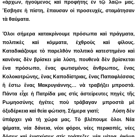
«ἄρχων, ἡγούμενος καὶ προφήτης ἐν τῷ λαῷ» μας.
Ἔσβησε ἡ πίστη, ἔπαυσαν οἱ προσευχές, σταμάτησαν
τὰ θαύματα.
Ὅλοι σήμερα κατακρίνουμε πρόσωπα καὶ πράγματα,
πολιτικὲς καὶ κόμματα, ἐχθροὺς καὶ φίλους.
Καταδικάζουμε τὸ παρελθὸν πολιτικὸ κατεστημένο καὶ
κανένας δὲν βρίσκει μία λύση, πουθενὰ δὲν βρίσκεται
ἕνα πρόσωπο, ἕνας φωτισμένος ἄνθρωπος, ἕνας
Κολοκοτρώνης, ἕνας Καποδίστριας, ἕνας Παπαφλέσσας
ἢ ἔστω ἕνας Μακρυγιάννης… νὰ τραβήξει μπροστά.
Πάντα εἶχε ἡ Πατρίδα μας στὶς ἀστείρευτες πηγὲς τῆς
Ρωμηοσύνης ἡγέτες ποὺ τράβαγαν μπροστὰ μὲ
ὀξυδέρκεια καὶ θεία φώτιση. Σήμερα γιατί; Λύση δὲν
ὑπάρχει γιὰ τὴ χώρα μας. Τὸ βλέπουμε ὅλοι. Νέα
ψέματα, νέα δάνεια, νέοι φόροι, νέες περικοπές, νέες
δόσεις καὶ ἐνισχύσεις στὶς τράπεζες, νέα μέτρα, ἀκόμη