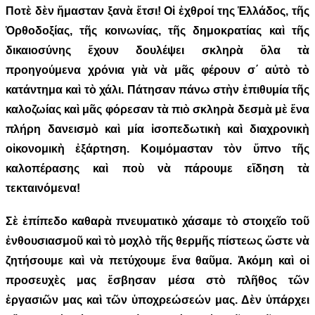
Ποτὲ δὲν ἤμασταν ξανὰ ἔτσι! Οἱ ἐχθροί της Ἑλλάδος, τῆς
Ὀρθοδοξίας, τῆς κοινωνίας, τῆς δημοκρατίας καὶ τῆς
δικαιοσύνης ἔχουν δουλέψει σκληρὰ ὅλα τὰ
προηγούμενα χρόνια γιὰ νὰ μᾶς φέρουν σ΄ αὐτὸ τὸ
κατάντημα καὶ τὸ χάλι. Πάτησαν πάνω στὴν ἐπιθυμία τῆς
καλοζωίας καὶ μᾶς φόρεσαν τὰ πιὸ σκληρὰ δεσμὰ μὲ ἕνα
πλήρη δανεισμὸ καὶ μία ἰσοπεδωτικὴ καὶ διαχρονικὴ
οἰκονομικὴ ἐξάρτηση. Κοιμόμασταν τὸν ὕπνο τῆς
καλοπέρασης καὶ ποὺ νὰ πάρουμε εἴδηση τὰ
τεκταινόμενα!
Σὲ ἐπίπεδο καθαρὰ πνευματικὸ χάσαμε τὸ στοιχεῖο τοῦ
ἐνθουσιασμοῦ καὶ τὸ μοχλὸ τῆς θερμῆς πίστεως ὥστε νὰ
ζητήσουμε καὶ νὰ πετύχουμε ἕνα θαῦμα. Ἀκόμη καὶ οἱ
προσευχὲς μας ἔσβησαν μέσα στὸ πλῆθος τῶν
ἐργασιῶν μας καὶ τῶν ὑποχρεώσεών μας. Δὲν ὑπάρχει