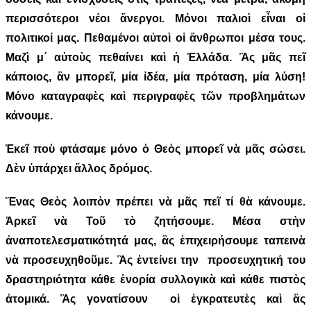
περισσότεροι νέοι ἄνεργοι. Μόνοι παλιοὶ εἶναι οἱ
πολιτικοί μας. Πεθαμένοι αὐτοὶ οἱ ἄνθρωποι μέσα τους.
Μαζὶ μ΄ αὐτοὺς πεθαίνει καὶ ἡ Ἑλλάδα. Ἂς μᾶς πεῖ
κάποιος, ἂν μπορεῖ, μία ἰδέα, μία πρόταση, μία λύση!
Μόνο καταγραφὲς καὶ περιγραφὲς τῶν προβλημάτων
κάνουμε.
Ἐκεῖ ποὺ φτάσαμε μόνο ὁ Θεὸς μπορεῖ νὰ μᾶς σώσει.
Δὲν ὑπάρχει ἄλλος δρόμος.
Ἕνας Θεὸς λοιπὸν πρέπει νὰ μᾶς πεῖ τί θὰ κάνουμε.
Ἀρκεῖ νὰ Τοῦ τὸ ζητήσουμε. Μέσα στὴν
ἀναποτελεσματικότητά μας, ἂς ἐπιχειρήσουμε ταπεινὰ
νὰ προσευχηθοῦμε. Ἂς ἐντείνει την προσευχητική του
δραστηριότητα κάθε ἐνορία συλλογικὰ καὶ κάθε πιστὸς
ἀτομικά. Ἂς γονατίσουν οἱ ἐγκρατευτὲς καὶ ἂς