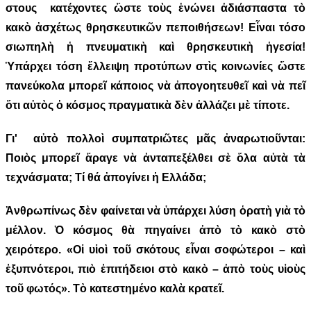
στους κατέχοντες ὥστε τοὺς ἑνώνει ἀδιάσπαστα τὸ
κακὸ ἀσχέτως θρησκευτικῶν πεποιθήσεων! Εἶναι τόσο
σιωπηλὴ ἡ πνευματικὴ καὶ θρησκευτικὴ ἡγεσία!
Ὑπάρχει τόση ἔλλειψη προτύπων στὶς κοινωνίες ὥστε
πανεύκολα μπορεῖ κάποιος νὰ ἀπογοητευθεῖ καὶ νὰ πεῖ
ὅτι αὐτὸς ὁ κόσμος πραγματικὰ δὲν ἀλλάζει μὲ τίποτε.
Γι' αὐτὸ πολλοὶ συμπατριῶτες μᾶς ἀναρωτιοῦνται:
Ποιὸς μπορεῖ ἄραγε νὰ ἀνταπεξέλθει σὲ ὅλα αὐτὰ τὰ
τεχνάσματα; Τί θά ἀπογίνει ἡ Ελλάδα;
Ἀνθρωπίνως δὲν φαίνεται νὰ ὑπάρχει λύση ὁρατὴ γιὰ τὸ
μέλλον. Ὁ κόσμος θὰ πηγαίνει ἀπὸ τὸ κακὸ στὸ
χειρότερο. «Οἱ υἱοὶ τοῦ σκότους εἶναι σοφώτεροι – καὶ
ἐξυπνότεροι, πιὸ ἐπιτήδειοι στὸ κακὸ – ἀπὸ τοὺς υἱοὺς
τοῦ φωτός». Τὸ κατεστημένο καλὰ κρατεῖ.