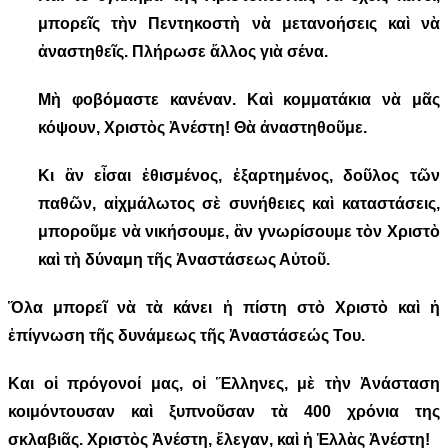
μπορεῖς τὴν Πεντηκοστὴ νὰ μετανοήσεις καὶ νὰ
ἀναστηθεῖς. Πλήρωσε ἄλλος γιὰ σένα.
Μὴ φοβόμαστε κανέναν. Καὶ κομματάκια νὰ μᾶς
κόψουν, Χριστὸς Ἀνέστη! Θὰ ἀναστηθοῦμε.
Κι ἂν εἶσαι ἐθισμένος, ἐξαρτημένος, δοῦλος τῶν
παθῶν, αἰχμάλωτος σὲ συνήθειες καὶ καταστάσεις,
μποροῦμε νὰ νικήσουμε, ἂν γνωρίσουμε τὸν Χριστὸ
καὶ τὴ δύναμη τῆς Ἀναστάσεως Αὐτοῦ.
Ὅλα μπορεῖ νὰ τὰ κάνει ἡ πίστη στὸ Χριστὸ καὶ ἡ
ἐπίγνωση τῆς δυνάμεως τῆς Ἀναστάσεώς Του.
Και οἱ πρόγονοί μας, οἱ Ἕλληνες, μὲ τὴν Ἀνάσταση
κοιμόντουσαν καὶ ξυπνοῦσαν τὰ 400 χρόνια της
σκλαβιᾶς. Χριστὸς Ἀνέστη, ἔλεγαν, καὶ ἡ Ἑλλὰς Ἀνέστη!