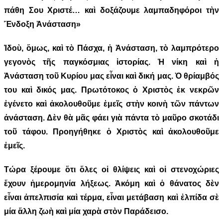
πάθη Σου Χριστέ… καὶ δοξάζουμε λαμπαδηφόροι τὴν
Ἔνδοξη Ἀνάσταση»
Ἰδοὺ, ὅμως, καὶ τὸ Πάσχα, ἡ Ἀνάσταση, τὸ λαμπρότερο
γεγονὸς τῆς παγκόσμιας ἱστορίας. Ἡ νίκη καὶ ἡ
Ἀνάσταση τοῦ Κυρίου μας εἶναι καὶ δική μας. Ὁ θρίαμβός
του καὶ δικός μας. Πρωτότοκος ὁ Χριστὸς ἐκ νεκρῶν
ἐγένετο καὶ ἀκολουθοῦμε ἐμεῖς στὴν κοινὴ τῶν πάντων
ἀνάσταση. Δὲν θὰ μᾶς φάει γιὰ πάντα τὸ μαῦρο σκοτάδι
τοῦ τάφου. Προηγήθηκε ὁ Χριστὸς καὶ ἀκολουθοῦμε
ἐμεῖς.
Τώρα ξέρουμε ὅτι ὅλες οἱ θλίψεις καὶ οἱ στενοχώριες
ἔχουν ἡμερομηνία λήξεως. Ἀκόμη καὶ ὁ θάνατος δὲν
εἶναι ἀπελπισία καὶ τέρμα, εἶναι μετάβαση καὶ ἐλπίδα σὲ
μία ἄλλη ζωὴ καὶ μία χαρὰ στὸν Παράδεισο.