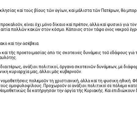
κκλησίας καὶ τοὺς βίους τῶν ἁγίων, καὶ μάλιστα τῶν Πατέρων, θὰ μπο
προκαλοῦν, είναι ὄχι μόνο δίκαιο καὶ πρέπον, ἀλλὰ καὶ φυσικὸ γιὰ τὸ
καὶ αἰτία πολλῶν κακῶν στὸν κόσμο. Kάποιος στὸν τάφο ἑνὸς νεκροῦ ἔ
κὸ καὶ τὴν ἀσέβεια.
καὶ τῆς προετοιμασίας ἀπὸ τὶς σκοτεινὲς δυνάμεις τοῦ ἐδάφους γιὰ τ
αυλότης.
 ἰδιαιτέρως, ἀνάξιοι πολιτικοί, ὄργανα σκοτεινῶν δυνάμεων, μὲ διάφ
ικὴ κυριαρχία μας, ἄλλοι μᾶς κυβερνοῦν.
αὶ νομοθετήσεις πολεμοῦν τὴ χριστιανική, ἀλλὰ καὶ τὴ φυσικὴ ἠθική. 
τοὺς ὁμοφυλοφίλους. Προχωροῦν οἱ ἀνάξιοι πολιτικοὶ σὲ πόλεμο κατ
ομοθετικώς δὲ κατήργησαν τὴν ἀργία τῆς Kυριακής. Kαὶ ἐπιδιώκουν 