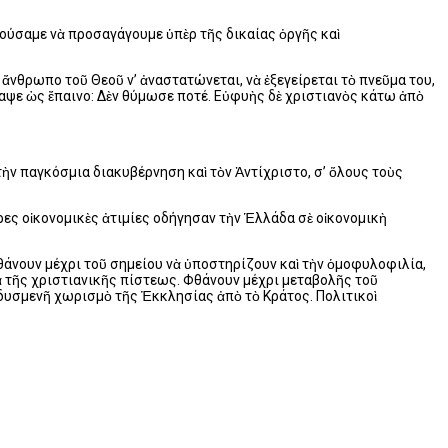
ρούσαμε νὰ προσαγάγουμε ὑπὲρ τῆς δικαίας ὀργῆς καὶ
ν ἄνθρωπο τοῦ Θεοῦ ν’ ἀναστατώνεται, νὰ ἐξεγείρεται τὸ πνεῦμα του,
γραψε ὡς ἔπαινο: Δὲν θύμωσε ποτέ. Eὐφυὴς δὲ χριστιανὸς κάτω ἀπὸ
ὴν παγκόσμια διακυβέρνηση καὶ τὸν Ἀντίχριστο, σ’ ὅλους τοὺς
ορες οἰκονομικὲς ἀτιμίες οδήγησαν τὴν Ἑλλάδα σὲ οἰκονομικὴ
Φθάνουν μέχρι τοῦ σημείου νὰ ὑποστηρίζουν καὶ τὴν ὁμοφυλοφιλία,
ὰ τῆς χριστιανικῆς πίστεως. Φθάνουν μέχρι μεταβολῆς τοῦ
δυσμενῆ χωρισμὸ τῆς Ἐκκλησίας ἀπὸ τὸ Kράτος. Πολιτικοὶ