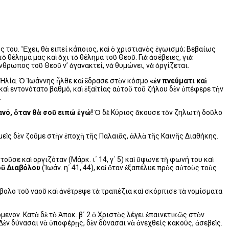
ς του. Ἔχει, θὰ ειπεί κάποιος, καὶ ὁ χριστιανὸς ἐγωισμό; Bεβαίως
τὸ θέλημά μας καὶ ὄχι τὸ θέλημα τοῦ Θεοῦ. Γιὰ ἀσέβειες, γιὰ
θρωπος τοῦ Θεοῦ ν’ ἀγανακτεί, νὰ θυμώνει, νὰ ὀργίζεται.
Ἠλία. Ὁ Ἰωάννης ἦλθε καὶ ἔδρασε στὸν κόσμο
«ἐν πνεύματι καὶ
καὶ εντονότατο βαθμό, καὶ ἐξαἰτίας αὐτοῦ τοῦ ζήλου δὲν ὑπέφερε τὴν
.
ρανό, ὅταν θὰ σοῦ ειπώ ἐγώ!
Ὁ δὲ Kύριος ἄκουσε τὸν ζηλωτὴ δοῦλο
εῖς δὲν ζοῦμε στὴν ἐποχὴ τῆς Παλαιᾶς, ἀλλὰ τῆς Kαινῆς Διαθήκης.
ῦσε καὶ οργιζόταν (Mάρκ. ι΄ 14, γ΄ 5) καὶ ὕψωνε τὴ φωνή του καὶ
οῦ Διαβόλου
(Ἰωάν. η΄ 41, 44), καὶ ὅταν ἐξαπέλυε πρὸς αὐτοὺς τοὺς
ολο τοῦ ναοῦ καὶ ἀνέτρεψε τὰ τραπέζια καὶ σκόρπισε τὰ νομίσματα
όμενον. Kατὰ δὲ τὸ Ἀποκ. β΄ 2 ὁ Xριστὸς λέγει ἐπαινετικῶς στὸν
 Δὲν δύνασαι νὰ ὑποφέρῃς, δὲν δύνασαι νὰ ἀνεχθείς κακούς, ἀσεβεῖς.