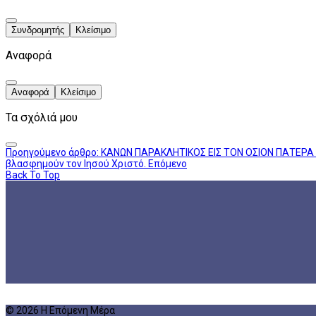
Συνδρομητής
Κλείσιμο
Αναφορά
Αναφορά
Κλείσιμο
Τα σχόλιά μου
Προηγούμενο άρθρο: ΚΑΝΩΝ ΠΑΡΑΚΛΗΤΙΚΟΣ ΕΙΣ ΤΟΝ ΟΣΙΟΝ ΠΑΤΕ
βλασφημούν τον Ιησού Χριστό.
Επόμενο
Back To Top
© 2026 Η Επόμενη Μέρα