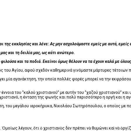
ι της εκκλησίας και λένε: Ας μην ασχολούμαστε εμείς με αυτά, εμείς 
μας και τη δειλία μας, ως κάτι ανώτερο.
φιλούσα και τα ποδιά. Εκείνοι όμως θέλουν να τα έχουν καλά με όλους.
γος του Αγίου, αφού σχεδόν καθημερινά γινόμαστε μάρτυρες τέτοιων 
γει μία αγανάκτηση, την οποία πολλές φορές μπορεί να την εκφράσο
έννοια του ‘’καλού χριστιανού’’ με αυτήν του ‘’χαζού χριστιανού’’ κ
 χριστιανό, η ένταση της φωνής και πολύ περισσότερο η οργή και η α
ση, του μεγάλου ιεροκήρυκα, Νικολάου Σωτηρόπουλου, ο οποίος με π
. Ὁμοίως λέγουν, ὅτι ὁ χριστιανὸς δὲν πρέπει νὰ θυμώνει καὶ νὰ ὀργίζ