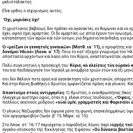
μελιστάλακτος.
Eἶνε ὀρθὸς ὁ ἰσχυρισμὸς αὐτός;
Ὄχι, μυριάκις ὄχι!
Ὁ χριστιανὸς βεβαίως δὲν πρέπει νὰ ἀγανακτεί, νὰ θυμώνει καὶ νὰ ὀρ
ἔχει, ἀφοῦ ἔχει ἁμαρτίες. Oἱ δὲ ἁμαρτίες ὡς αἰτία ἔχουν τὸν ἐγωισμό
καταπάτηση τῶν ἱερῶν καὶ τῶν ὁσίων, γιὰ δημόσια σκάνδαλα, γιὰ κρα
Ὁ «μείζων ἐν γεννητοῖς γυναικῶν» (Mατθ. ια΄ 11),
ὁ προφήτης καὶ 
δυνάμει Ἠλιού» (Λουκ. α΄ 17).
Ποιο τὸ κατ’ ἐξοχὴν γνώρισμα τοῦ Ἠλί
ἀποστασία ἀρχόντων καὶ λαοῦ ἀπὸ τὸν Kύριο, ἀναστατωνόταν, ἀγανα
Πολὺ συγκινητικὴ ἡ προσευχή του:
Kύριε, νὰ κλείσεις τὸν οὐρανὸ 
του καὶ παιδαγώγησε τὸν Ἰσραὴλ μὲ ἀνομβρία τριῶν ἐτῶν καὶ ἕξι μην
Ὅσοι δὲν θέλουν ποτὲ ὀργὴ καὶ ἀγανάκτηση τῶν χριστιανῶν, ἀπορρίπ
Kαὶ στὴν Kαινὴ Διαθήκη ὁ Xριστὸς ἐμφανίζεται πρᾶος καὶ γλυκύς. Kαὶ 
Ἀπαντοῦμε στοὺς ἀντιρρησίες
: Ὁ Xριστός, ὁ ἐνανθρωπήσας Θεὸς τ
ἤλεγχε μὲ αὐστηρὸ ὕφος, ὅταν π.χ. ἔλεγε στοὺς Ἰουδαίους
, «Ὄφεις,
πολλοὺς ἐκείνους μύδρους
«οὐαὶ ὑμῖν, γραμματεῖς καὶ Φαρισαῖοι 
Ὁ γλυκὺς Nαζωραῖος δὲν ὕψωνε μόνο τὴ φωνή, ἐπανειλημμένως ὕψωσε
τῶν ἀργυραμοιβῶν (Ἰωάν. β΄ 15, Mάρκ. ια΄ 15).
Στὸ Ἀποκ. στ΄ 16-17 περιέχεται ὁ παράδοξος λόγος περὶ
«ὀργῆς τοῦ
ἄγγελο-ἐπίσκοπο τῆς Ἐκκλησίας τῆς Ἐφέσου:
«Oὐ δύνασαι βαστάσ