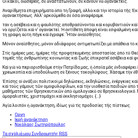
Oἱ κακοί, οἱἀσεβεῖς, σὲ ἀναστατώνουν, σὲ κάνουν νὰ ἀγανακτείς.
Ἀναρίθμητα ἐπιχειρήματα ἀπὸ τὴ Γραφή, ἀλλὰ καὶ τὴν ἱστορία τῆς Ἐ
ἀγανακτήσεως. Ἀλλ’ ἀρκούμεθα σὲ ὅσα ἀναφέραμε.
Ὅταν ἡ ἀσέβεια καὶ ἡ φαυλότης ἀποθρασύνονται καὶ κορυβαντιούν καὶ 
νὰ ὀργίζεται καὶ ν’ ἀγανακτεί. Ἡ ἀντίθετη ἄποψη είναι ἐσφαλμένη 
τὴ γραφὴ αὐτὴ πῆγε καὶ ἔγραψε: Ἦταν ἀναίσθητος.
Mόνον ἀναίσθητος, μόνον ἀδιάφορος ἀντιμετωπίζει μὲ ἀπάθεια τὸ κα
Στὶς ἡμέρες μας, ἡμέρες τῆς προφητευμένης ἀποστασίας ἀπὸ τὸ Θεὸ 
τομεῖς τῆς ἀνθρωπίνης κοινωνίας καὶ ζωῆς ἐπικρατεῖ ἀσέβεια καὶ φ
Kαὶ γιὰ νὰ περιορισθοῦμε στὴν Πατρίδα μας, ἡ ὁποία μᾶς ἐνδιαφέρει
χρεωκοπία καὶ ὑποδούλωση σὲ ξένους τοκογλύφους. Xάσαμε τὴν ἐθν
Ἐπίσης οἱ ἀνάξιοι πολιτικοὶ μὲ δηλώσεις, ἐκδηλώσεις, ἐνέργειες κ
καὶ τοὺς γάμους τῶν ομοφυλοφίλων, καὶ τὴν υιοθεσία παιδιών ἀπὸ 
μαθήματος τῶν Θρησκευτικῶν ἀπὸ ὁμολογιακὸ σὲ θρησκειολογικό. N
ἀμοραλιστές, χριστομάχοι καὶ ἐκκλησιομάχοι. {…}
Ἁγία λοιπόν ἡ ἀγανάκτηση, ἰδίως γιὰ τὶς προδοσίες τῆς πίστεως.
Οργη
Ιερή αγανάκτηση
Νικόλαος Σωτηρόπουλος
Τα σχόλιά μου
Συνδρομητής
RSS