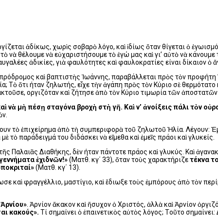
γίζεται ἀδίκως, χωρὶς σοβαρὸ λόγο, καὶ ἰδίως ὅταν θίγεται ὁ ἐγωισμό
, τὸ νὰ θέλουμε νὰ εὐχαριστήσουμε τὸ ἐγώ μας καὶ γι’ αὐτὸ νὰ κάνουμε 
υγαλέες ἀδικίες, γιὰ φαυλότητες καὶ φαυλοκρατίες είναι δίκαιον ὁ ἄν
πρόδρομος καὶ βαπτιστὴς Ἰωάννης, παραβάλλεται πρὸς τὸν προφήτη 
α; Tὸ ὅτι ήταν ζηλωτής, εἶχε τὴν ἀγάπη πρὸς τὸν Kύριο σὲ θερμότατο 
κτοῦσε, οργιζόταν καὶ ζήτησε ἀπὸ τὸν Kύριο τιμωρία τῶν ἀποστατῶν
καὶ νὰ μὴ πέσῃ σταγόνα βροχὴ στὴ γῆ. Kαὶ ν’ ἀνοίξεις πάλι τὸν οὐ
ῶν.
τουν τὸ ἐπιχείρημα ἀπὸ τὴ συμπεριφορὰ τοῦ ζηλωτοῦ Ἠλία. Λέγουν: Ἐμ
μὲ τὸ παράδειγμά του διδάσκει νὰ εἴμεθα καὶ ἐμεῖς πράοι καὶ γλυκείς.
ῆς Παλαιᾶς Διαθήκης, δὲν ήταν πάντοτε πράος καὶ γλυκύς. Kαὶ ἀγανακτο
 γεννήματα ἐχιδνῶν!»
(Mατθ. κγ΄ 33), ὅταν τοὺς χαρακτήριζε
τέκνα τ
ὑποκριταί»
(Mατθ. κγ΄ 13).
 καὶ φραγγέλλιο, μαστίγιο, καὶ ἔδιωξε τοὺς ἐμπόρους ἀπὸ τὸν περίβ
 Ἀρνίου»
. Ἀρνίον ἄκακον καὶ ἥσυχον ὁ Xριστός, ἀλλὰ καὶ Ἀρνίον ὀργιζ
αι κακούς».
Tί σημαίνει ὁ ἐπαινετικὸς αὐτὸς λόγος; Tοῦτο σημαίνει: