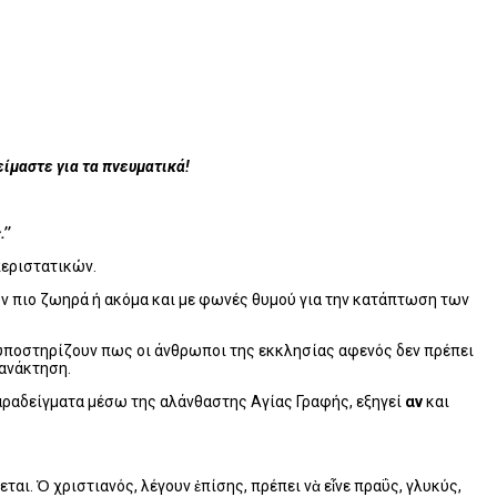
είμαστε για τα πνευματικά!
’’
περιστατικών.
υν πιο ζωηρά ή ακόμα και με φωνές θυμού για την κατάπτωση των
αι υποστηρίζουν πως οι άνθρωποι της εκκλησίας αφενός δεν πρέπει
γανάκτηση.
αραδείγματα μέσω της αλάνθαστης Αγίας Γραφής, εξηγεί
αν
και
εται. Ὁ χριστιανός, λέγουν ἐπίσης, πρέπει νὰ εἶνε πραΰς, γλυκύς,