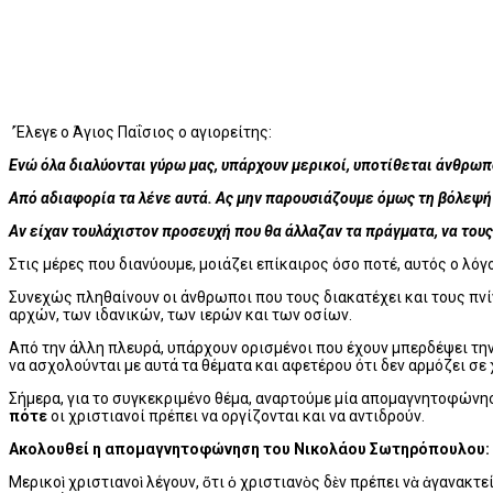
’Έλεγε ο Άγιος Παΐσιος ο αγιορείτης:
Ενώ όλα διαλύονται γύρω μας, υπάρχουν μερικοί, υποτίθεται άνθρωπο
Από αδιαφορία τα λένε αυτά. Ας μην παρουσιάζουμε όμως τη βόλεψή 
Αν είχαν τουλάχιστον προσευχή που θα άλλαζαν τα πράγματα, να τους 
Στις μέρες που διανύουμε, μοιάζει επίκαιρος όσο ποτέ, αυτός ο λό
Συνεχώς πληθαίνουν οι άνθρωποι που τους διακατέχει και τους πνί
αρχών, των ιδανικών, των ιερών και των οσίων.
Από την άλλη πλευρά, υπάρχουν ορισμένοι που έχουν μπερδέψει την 
να ασχολούνται με αυτά τα θέματα και αφετέρου ότι δεν αρμόζει σε
Σήμερα, για το συγκεκριμένο θέμα, αναρτούμε μία απομαγνητοφώνη
πότε
οι χριστιανοί πρέπει να οργίζονται και να αντιδρούν.
Ακολουθεί η απομαγνητοφώνηση του Νικολάου Σωτηρόπουλου:
Mερικοὶ χριστιανοὶ λέγουν, ὅτι ὁ χριστιανὸς δὲν πρέπει νὰ ἀγανακτεί