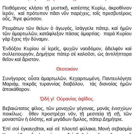
Πειθόμενος κλήσει τῇ μυστικῇ, κατέστης Κυρίῳ, ἀκροθίνιον
ἱερόν, καί πρότυπον πᾶσι νῦν παρέχεις, τοῖς πρεσβυτέροις
οὕς, Ἅγιε φώτισον.
Ρευμάτων τῶν θείων ὁ ἀγωγός, ἰσάγγελε πάτερ, καί ἡμῶν
τῶν ἁμαρτωλῶν, κατάφλεξον πάσας ἁμαρτίας· παρά Κυρίου
γάρ ἔχεις τήν δύναμιν.
Ἐνδόξου Κυρίου οἱ ἱερεῖς, ψυχῶν ναοδόμον, ἀδελφόν καί
συλλειτουργόν, Δημήτριε πάτερ σέ καλοῦσι, ὡς ἀντιλήπτορα
θεῖον καί ἄριστον.
Θεοτοκίον
Συνήγορος οὖσα ἁμαρτωλῶν, Κεχαριτωμένη, Παντευλόγητε
Μαριάμ, πικρᾶς τυραννίας διαβόλου, τάς διανοίας ἡμῶν
ἀποκάθαρον.
ᾨδή γ! Οὐρανίας ἁψῖδος.
Βεβαιώτατος φίλος, τῶν μοναχῶν γέγονας, μονάς ἐνισχύων
ποικίλως· ὅθεν προστρέχει νῦν, τῇ μεσιτείᾳ τῇ σῇ, τῶν
μοναστῶν ἡ ὁλότης, καί μιγάδων ὅμιλος, πάτερ Δημήτριε.
Ἐπί σοί ἐγκαυχᾶται, καί σέ πλουτεῖ φύλακα, Μονή σεβασμία