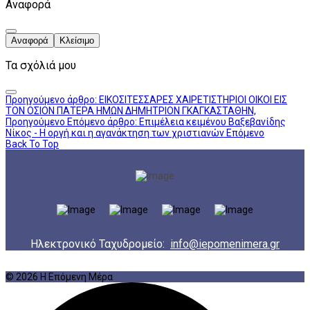
Αναφορά
Αναφορά
Κλείσιμο
Τα σχόλιά μου
Προηγούμενο άρθρο: ΕΙΚΟΣΙΤΕΣΣΑΡΕΣ ΧΑΙΡΕΤΙΣΤΗΡΙΟΙ ΟΙΚΟΙ ΕΙΣ
ΤΟΝ ΟΣΙΟΝ ΠΑΤΕΡΑ ΗΜΩΝ ΔΗΜΗΤΡΙΟΝ ΓΚΑΓΚΑΣΤΑΘΗΝ,
Προηγούμενο
Επόμενο άρθρο: Επιμέλεια κειμένου Βαξεβανίδης
Νίκος - Η οργή και η αγανάκτηση των χριστιανών
Επόμενο
Back To Top
Ηλεκτρονικό Ταχυδρομείο:
info@iepomenimera.gr
© 2026 Η Επόμενη Μέρα