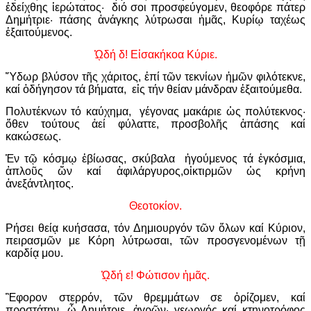
ἐδείχθης ἱερώτατος· διό σοι προσφεύγομεν, θεοφόρε πάτερ
Δημήτριε· πάσης ἀνάγκης λύτρωσαι ἡμᾶς, Κυρίῳ ταχέως
ἐξαιτούμενος.
ᾨδή δ! Εἰσακήκοα Κύριε.
Ὕδωρ βλύσον τῆς χάριτος, ἐπί τῶν τεκνίων ἡμῶν φιλότεκνε,
καί ὁδήγησον τά βήματα, εἰς τήν θείαν μάνδραν ἐξαιτούμεθα.
Πολυτέκνων τό καύχημα, γέγονας μακάριε ὡς πολύτεκνος·
ὅθεν τούτους ἀεί φύλαττε, προσβολῆς ἁπάσης καί
κακώσεως.
Ἐν τῷ κόσμῳ ἐβίωσας, σκύβαλα ἡγούμενος τά ἐγκόσμια,
ἁπλοῦς ὤν καί ἀφιλάργυρος,οἰκτιρμῶν ὡς κρήνη
ἀνεξάντλητος.
Θεοτοκίον.
Ρήσει θείᾳ κυήσασα, τόν Δημιουργόν τῶν ὅλων καί Κύριον,
πειρασμῶν με Κόρη λύτρωσαι, τῶν προσγενομένων τῇ
καρδίᾳ μου.
ᾨδή ε! Φώτισον ἡμᾶς.
Ἒφορον στερρόν, τῶν θρεμμάτων σε ὁρίζομεν, καί
προστάτην, ὦ Δημήτριε, ἀγρῶν· γεωργός καί κτηνοτρόφος