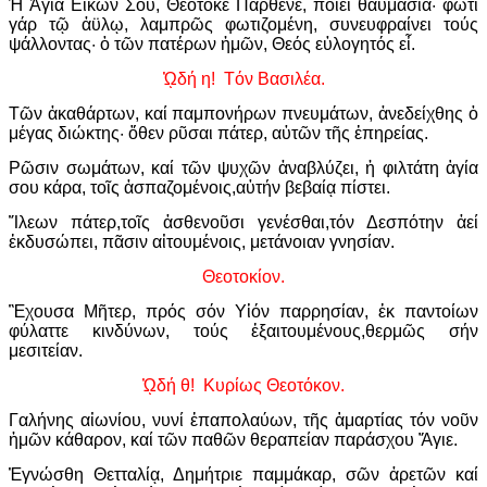
Ἡ Ἁγία Εἰκών Σου, Θεοτόκε Παρθένε, ποιεῖ θαυμάσια· φωτί
γάρ τῷ ἀϋλῳ, λαμπρῶς φωτιζομένη, συνευφραίνει τούς
ψάλλοντας· ὁ τῶν πατέρων ἡμῶν, Θεός εὐλογητός εἶ.
ᾨδή η! Τόν Βασιλέα.
Τῶν ἀκαθάρτων, καί παμπονήρων πνευμάτων, ἀνεδείχθης ὁ
μέγας διώκτης· ὅθεν ρῦσαι πάτερ, αὐτῶν τῆς ἐπηρείας.
Ρῶσιν σωμάτων, καί τῶν ψυχῶν ἀναβλύζει, ἡ φιλτάτη ἁγία
σου κάρα, τοῖς ἀσπαζομένοις,αὐτήν βεβαίᾳ πίστει.
Ἵλεων πάτερ,τοῖς ἀσθενοῦσι γενέσθαι,τόν Δεσπότην ἀεί
ἐκδυσώπει, πᾶσιν αἰτουμένοις, μετάνοιαν γνησίαν.
Θεοτοκίον.
Ἒχουσα Μῆτερ, πρός σόν Υἱόν παρρησίαν, ἐκ παντοίων
φύλαττε κινδύνων, τούς ἐξαιτουμένους,θερμῶς σήν
μεσιτείαν.
ᾨδή θ! Κυρίως Θεοτόκον.
Γαλήνης αἰωνίου, νυνί ἐπαπολαύων, τῆς ἁμαρτίας τόν νοῦν
ἡμῶν κάθαρον, καί τῶν παθῶν θεραπείαν παράσχου Ἅγιε.
Ἐγνώσθη Θετταλίᾳ, Δημήτριε παμμάκαρ, σῶν ἀρετῶν καί