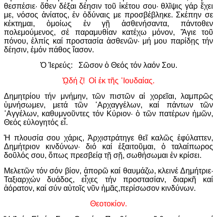
θεσπέσιε· ὅθεν δέξαι δέησιν τοῦ ἱκέτου σου· θλῖψις γάρ ἔχει
με, νόσος ἀνίατος, ἐν ὀδύναις με προσβέβληκε. Σκέπην σε
κέκτημαι, ὁμοίως ἐν γῇ ἀσθενήσαντα, πάντοθεν
πολεμούμενος, σέ παραμυθίαν κατέχω μόνον, Ἅγιε τοῦ
πόνου, ἐλπίς καί προστασία ἀσθενῶν· μή μου παρίδῃς τήν
δέησιν, ἐμόν πάθος ἴασον.
Ὁ Ἱερεύς: Σῶσον ὁ Θεός τόν λαόν Σου.
ᾨδή ζ! Οἱ ἐκ τῆς ᾿Ιουδαίας.
Δημητρίου τήν μνήμην, τῶν πιστῶν αἱ χορεῖαι, λαμπρῶς
ὑμνήσωμεν, μετά τῶν ᾿Αρχαγγέλων, καί πάντων τῶν
᾿Αγγέλων, καθυμνοῦντες τόν Κύριον· ὁ τῶν πατέρων ἡμῶν,
Θεός εὐλογητός εἶ.
Ἡ πλουσία σου χάρις, Ἀρχιστράτηγε θεῖ καλῶς ἐφύλαττεν,
Δημήτριον κινδύνων· διό καί ἐξαιτοῦμαι, ὁ ταλαίπωρος
δοῦλός σου, ὅπως πρεσβείᾳ τῇ σῇ, σωθήσωμαι ἐν κρίσει.
Μελετῶν τόν σόν βίον, ἀπορῶ καί θαυμάζω, κλεινέ Δημήτριε·
Ταξιαρχών δυάδος, εἶχες τήν προστασίαν, διαρκῆ καί
ἀόρατον, καί σύν αὐτοῖς νῦν ἡμᾶς,περίσωσον κινδύνων.
Θεοτοκίον.