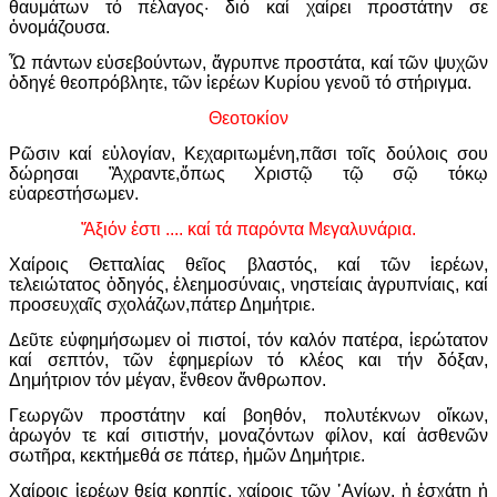
θαυμάτων τό πέλαγος· διό καί χαίρει προστάτην σε
ὀνομάζουσα.
Ὦ πάντων εὐσεβούντων, ἄγρυπνε προστάτα, καί τῶν ψυχῶν
ὁδηγέ θεοπρόβλητε, τῶν ἱερέων Κυρίου γενοῦ τό στήριγμα.
Θεοτοκίον
Ρῶσιν καί εὐλογίαν, Κεχαριτωμένη,πᾶσι τοῖς δούλοις σου
δώρησαι Ἂχραντε,ὅπως Χριστῷ τῷ σῷ τόκῳ
εὐαρεστήσωμεν.
Ἄξιόν ἐστι .... καί τά παρόντα Μεγαλυνάρια.
Χαίροις Θετταλίας θεῖος βλαστός, καί τῶν ἱερέων,
τελειώτατος ὁδηγός, ἐλεημοσύναις, νηστείαις ἀγρυπνίαις, καί
προσευχαῖς σχολάζων,πάτερ Δημήτριε.
Δεῦτε εὐφημήσωμεν οἱ πιστοί, τόν καλόν πατέρα, ἱερώτατον
καί σεπτόν, τῶν ἐφημερίων τό κλέος και τήν δόξαν,
Δημήτριον τόν μέγαν, ἔνθεον ἄνθρωπον.
Γεωργῶν προστάτην καί βοηθόν, πολυτέκνων οἴκων,
ἀρωγόν τε καί σιτιστήν, μοναζόντων φίλον, καί ἀσθενῶν
σωτῆρα, κεκτήμεθά σε πάτερ, ἡμῶν Δημήτριε.
Χαίροις ἱερέων θεία κρηπίς, χαίροις τῶν ῾Αγίων, ἡ ἐσχάτη ἡ