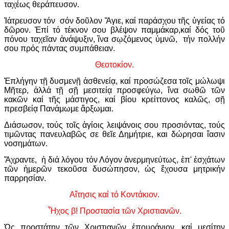
ταχέως θεράπευσον.
Ἰάτρευσον τόν σόν δοῦλον Ἅγιε, καί παράσχου τῆς ὑγείας τό
δῶρον. Ἐπί τό τέκνον σου βλέψον παμμάκαρ,καί δός τοῦ
πόνου ταχεῖαν ἀνάψυξιν, ἳνα σῳζόμενος ὑμνῶ, τήν πολλήν
σου πρός πάντας συμπάθειαν.
Θεοτοκίον.
Ἐπλήγην τῇ δυσμενῇ ἀσθενείᾳ, καί προσώζεσα τοῖς μώλωψι
Μῆτερ, ἀλλά τῇ σῇ μεσιτείᾳ προσφεύγω, ἵνα σωθῶ τῶν
κακῶν καί τῆς μάστιγος, καί βίου κρείττονος καλῶς, σῇ
πρεσβείᾳ Πανάμωμε ἄρξωμαι.
Διάσωσον, τούς τοῖς ἁγίοις λειψάνοις σου προσιόντας, τούς
τιμῶντας πανευλαβῶς σε θεῖε Δημήτριε, και δώρησαι ἴασιν
νοσημάτων.
Ἄχραντε, ἡ διά λόγου τόν Λόγον ἀνερμηνεύτως, ἐπ' ἐσχάτων
τῶν ἡμερῶν τεκοῦσα δυσώπησον, ὡς ἔχουσα μητρικήν
παρρησίαν.
Αἴτησις καί τό Κοντάκιον.
Ἦχος β! Προστασία τῶν Χριστιανῶν.
Ὡς προστάτην τῶν Χριστιανῶν ἐπουράνιον, καί μεσίτην