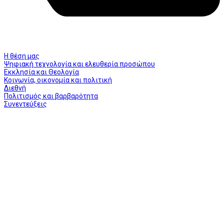
Η θέση μας
Ψηφιακή τεχνολογία και ελευθερία προσώπου
Εκκλησία και Θεολογία
Κοινωνία, οικονομία και πολιτική
Διεθνή
Πολιτισμός και βαρβαρότητα
Συνεντεύξεις