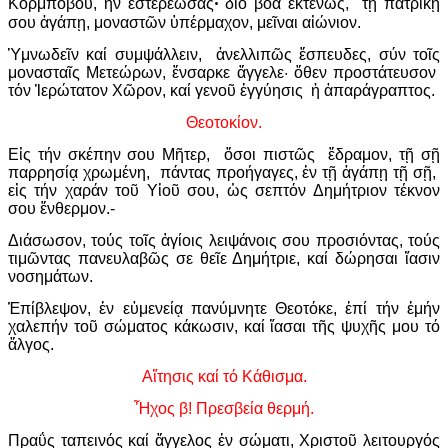
Κορμπόβου, ἥν ἐστερέωσαςꞏ διό βοᾶ ἐκτενῶς, τῇ πατρικῇ
σου ἀγάπῃ, μοναστῶν ὑπέρμαχον, μεῖναι αἰώνιον.
Ὑμνωδεῖν καί συμψάλλειν, ἀνελλιπῶς ἔσπευδες, σύν τοῖς
μονασταῖς Μετεώρων, ἔνσαρκε ἄγγελε· ὅθεν προστάτευσον
τόν Ἱερώτατον Χῶρον, καί γενοῦ ἐγγύησις ἡ ἀπαράγραπτος.
Θεοτοκίον.
Εἰς τήν σκέπην σου Μῆτερ, ὅσοι πιστῶς ἔδραμον, τῇ σῇ
παρρησίᾳ χρωμένη, πάντας προήγαγες, ἐν τῇ ἀγάπῃ τῇ σῇ,
εἰς τήν χαράν τοῦ Υἱοῦ σου, ὡς σεπτόν Δημήτριον τέκνον
σου ἔνθερμον.-
Διάσωσον, τούς τοῖς ἁγίοις λειψάνοις σου προσιόντας, τούς
τιμῶντας πανευλαβῶς σε θεῖε Δημήτριε, καί δώρησαι ἴασιν
νοσημάτων.
Ἐπίβλεψον, ἐν εὐμενείᾳ πανύμνητε Θεοτόκε, ἐπί τήν ἐμήν
χαλεπήν τοῦ σώματος κάκωσιν, καί ἴασαι τῆς ψυχῆς μου τό
ἄλγος.
Αἴτησις καί τό Κάθισμα.
Ἦχος β! Πρεσβεία θερμή.
Πραΰς ταπεινός καί ἄγγελος ἐν σώματι, Χριστοῦ λειτουργός