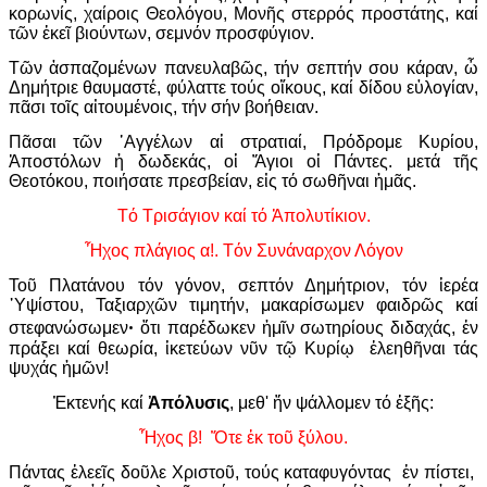
κορωνίς, χαίροις Θεολόγου, Μονῆς στερρός προστάτης, καί
τῶν ἐκεῖ βιούντων, σεμνόν προσφύγιον.
Τῶν ἀσπαζομένων πανευλαβῶς, τήν σεπτήν σου κάραν, ὦ
Δημήτριε θαυμαστέ, φύλαττε τούς οἴκους, καί δίδου εὐλογίαν,
πᾶσι τοῖς αἰτουμένοις, τήν σήν βοήθειαν.
Πᾶσαι τῶν ᾿Αγγέλων αἱ στρατιαί, Πρόδρομε Κυρίου,
Ἀποστόλων ἡ δωδεκάς, οἱ Ἅγιοι οἱ Πάντες. μετά τῆς
Θεοτόκου, ποιήσατε πρεσβείαν, εἰς τό σωθῆναι ἡμᾶς.
Τό Τρισάγιον καί τό Ἀπολυτίκιον.
Ἦχος πλάγιος α!. Τόν Συνάναρχον Λόγον
Τοῦ Πλατάνου τόν γόνον, σεπτόν Δημήτριον, τόν ἱερέα
῾Υψίστου, Ταξιαρχῶν τιμητήν, μακαρίσωμεν φαιδρῶς καί
στεφανώσωμενꞏ ὅτι παρέδωκεν ἡμῖν σωτηρίους διδαχάς, ἐν
πράξει καί θεωρία, ἱκετεύων νῦν τῷ Κυρίῳ ἐλεηθῆναι τάς
ψυχάς ἡμῶν!
Ἐκτενής καί
Ἀπόλυσις
, μεθ' ἥν ψάλλομεν τό ἑξῆς:
Ἦχος β! Ὅτε ἐκ τοῦ ξύλου.
Πάντας ἐλεεῖς δοῦλε Χριστοῦ, τούς καταφυγόντας ἐν πίστει,