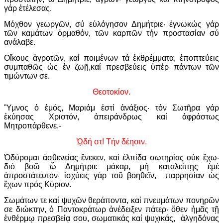
γάρ ἐτέλεσας.
Μόχθον γεωργῶν, σύ εὐλόγησον Δημήτριε· ἐγνωκώς γάρ
τῶν καμάτων ὁρμαθόν, τῶν καρπῶν τήν προστασίαν σύ
ανάλαβε.
Οἴκους ἀγροτῶν, καί ποιμένων τά ἐκθρέμματα, ἐποπτεύεις
συμπαθῶς ὡς ἐν ζωῇ,καί πρεσβεύεις ὑπέρ πάντων τῶν
τιμώντων σε.
Θεοτοκίον.
Ὓμνος ὁ ἐμός, Μαριάμ ἐστί ἀνάξιος· τόν Σωτῆρα γάρ
ἐκύησας Χριστόν, ἀπειράνδρως καί ἀφράστως
Μητροπάρθενε.-
ᾨδή στ! Τήν δέησιν.
Ὀδύρομαι ἀσθενείας ἕνεκεν, καί ἐλπίδα σωτηρίας οὐκ ἔχω·
διό βοῶ ὦ Δημήτριε μάκαρ, μή καταλείπῃς ἐμέ
ἀπροστάτευτον· ἰσχύεις γάρ τοῦ βοηθεῖν, παρρησίαν ὡς
ἔχων πρός Κύριον.
Σωμάτων τε καί ψυχῶν θεράποντα, καί πνευμάτων πονηρῶν
σε διώκτην, ὁ Παντοκράτωρ ἀνέδειξεν πάτερ· ὅθεν ἡμᾶς τῇ
ἐνθέρμῳ πρεσβείᾳ σου, σωματικάς καί ψυχικάς, ἀλγηδόνας