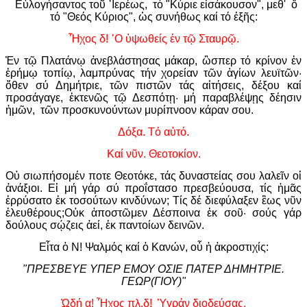
Εὐλογήσαντος τοῦ ῾Ιερέως, τό "Κύριε εἰσάκουσον", μεθ' ὅ
τό "Θεός Κύριος", ὡς συνήθως καί τό ἑξῆς:
Ἦχος δ! ῾Ο ὑψωθείς ἐν τῷ Σταυρῷ.
Ἐν τῷ Πλατάνῳ ἀνεβλάστησας μάκαρ, ὣσπερ τό κρίνον ἐν
ἐρήμῳ τοπίῳ, λαμπρύνας τήν χορείαν τῶν ἁγίων λευϊτῶν·
ὅθεν σύ Δημήτριε, τῶν πιστῶν τάς αἰτήσεις, δέξου καί
προσάγαγε, ἐκτενῶς τῷ Δεσπότῃ· μή παραβλέψῃς δέησιν
ἡμῶν, τῶν προσκυνούντων μυρίπνοον κάραν σου.
Δόξα. Τό αὐτό.
Καί νῦν. Θεοτοκίον.
Οὐ σιωπήσομέν ποτε Θεοτόκε, τάς δυναστείας σου λαλεῖν οἱ
ἀνάξιοι. Εἰ μή γάρ σύ προΐστασο πρεσβεύουσα, τίς ἡμᾶς
ἐρρύσατο ἐκ τοσούτων κινδύνων; Τίς δέ διεφύλαξεν ἓως νῦν
ἐλευθέρους;Οὐκ ἀποστῶμεν Δέσποινα ἐκ σοῦ· σούς γάρ
δούλους σῴζεις ἀεί, ἐκ παντοίων δεινῶν.
Εἶτα ὁ Ν! Ψαλμός καί ὁ Κανών, οὗ ἡ ἀκροστιχίς:
"ΠΡΕΣΒΕΥΕ ΥΠΕΡ ΕΜΟΥ ΟΣΙΕ ΠΑΤΕΡ ΔΗΜΗΤΡΙΕ.
ΓΕΩΡ(ΓΙΟΥ)"
ᾨδή α! Ἦχος πλ.δ! Ὑγράν διοδεύσας.