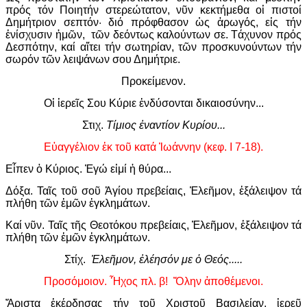
πρός τόν Ποιητήν στερεώτατον, νῦν κεκτήμεθα οἱ πιστοί
Δημήτριον σεπτόν· διό πρόφθασον ὡς ἀρωγός, εἰς τήν
ἐνίσχυσιν ἡμῶν, τῶν δεόντως καλούντων σε. Τάχυνον πρός
Δεσπότην, καί αἴτει τήν σωτηρίαν, τῶν προσκυνούντων τήν
σωρόν τῶν λειψάνων σου Δημήτριε.
Προκείμενον.
Οἱ ἱερεῖς Σου Κύριε ἐνδύσονται δικαιοσύνην...
Στιχ.
Τίμιος ἐναντίον Κυρίου...
Εὐαγγέλιον ἐκ τοῦ κατά Ἰωάννην (κεφ. Ι 7-18).
Εἶπεν ὁ Κύριος. Ἐγώ εἰμί ἡ θύρα...
Δόξα. Ταῖς τοῦ σοῦ Ἁγίου πρεβείαις, Ἐλεῆμον, ἐξάλειψον τά
πλήθη τῶν ἐμῶν ἐγκλημάτων.
Καί νῦν. Ταῖς τῆς Θεοτόκου πρεβείαις, Ἐλεῆμον, ἐξάλειψον τά
πλήθη τῶν ἐμῶν ἐγκλημάτων.
Στίχ.
Ἐλεῆμον, ἐλέησόν με ὁ Θεός.....
Προσόμοιον. Ἦχος πλ. β! Ὅλην ἀποθέμενοι.
Ἄριστα ἐκέρδησας τήν τοῦ Χριστοῦ Βασιλείαν, ἱερεῦ