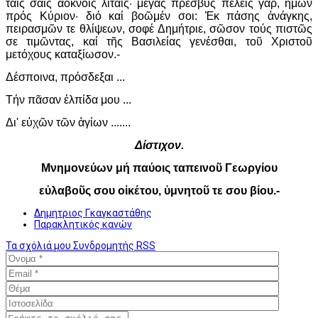
ταῖς σαῖς ἀόκνοις λιταῖς· μέγας πρέσβυς πέλεις γάρ, ἡμῶν
πρός Κύριον· διό καί βοῶμέν σοι: Ἐκ πάσης ἀνάγκης,
πειρασμῶν τε θλίψεων, σοφέ Δημήτριε, σῶσον τούς πιστῶς
σε τιμῶντας, καί τῆς Βασιλείας γενέσθαι, τοῦ Χριστοῦ
μετόχους καταξίωσον.-
Δέσποινα, πρόσδεξαι ...
Τήν πᾶσαν ἐλπίδα μου ...
Δι' εὐχῶν τῶν ἁγίων .......
Δίστιχον.
Μνημονεύων μή παύοις ταπεινοῦ Γεωργίου
εὐλαβοῦς σου οἰκέτου, ὑμνητοῦ τε σου βίου.-
Δημητριος Γκαγκαστάθης
Παρακλητικός κανών
Τα σχόλιά μου
Συνδρομητής
RSS