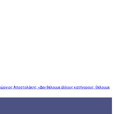
Γεώργιος Αποστολάκης: «Δεν θέλουμε άλλους κατήγορους. Θέλουμε