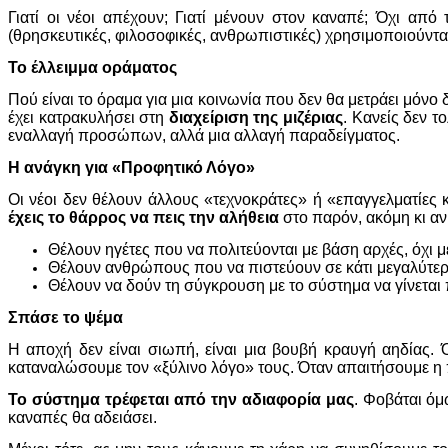
Γιατί οι νέοι απέχουν; Γιατί μένουν στον καναπέ; Όχι από
(θρησκευτικές, φιλοσοφικές, ανθρωπιστικές) χρησιμοποιούνται 
Το έλλειμμα οράματος
Πού είναι το όραμα για μια κοινωνία που δεν θα μετράει μόνο δ
έχει κατρακυλήσει στη
διαχείριση της μιζέριας
. Κανείς δεν τ
εναλλαγή προσώπων, αλλά μια αλλαγή παραδείγματος.
Η ανάγκη για «Προφητικό Λόγο»
Οι νέοι δεν θέλουν άλλους «τεχνοκράτες» ή «επαγγελματίες
έχεις το θάρρος να πεις την αλήθεια
στο παρόν, ακόμη κι αν 
Θέλουν ηγέτες που να πολιτεύονται με βάση αρχές, όχι μ
Θέλουν ανθρώπους που να πιστεύουν σε κάτι μεγαλύτερο α
Θέλουν να δούν τη σύγκρουση με το σύστημα να γίνεται 
Σπάσε το ψέμα
Η αποχή δεν είναι σιωπή, είναι μια βουβή κραυγή αηδίας. 
καταναλώσουμε τον «ξύλινο λόγο» τους. Όταν απαιτήσουμε η π
Το σύστημα τρέφεται από την αδιαφορία μας
. Φοβάται όμ
καναπές θα αδειάσει.