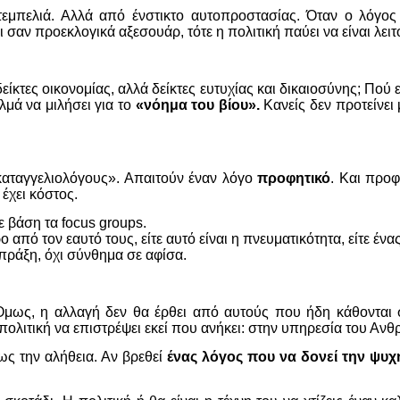
 τεμπελιά. Αλλά από ένστικτο αυτοπροστασίας. Όταν ο λόγος ε
σαν προεκλογικά αξεσουάρ, τότε η πολιτική παύει να είναι λειτ
είκτες οικονομίας, αλλά δείκτες ευτυχίας και δικαιοσύνης; Πού 
ολμά να μιλήσει για το
«νόημα του βίου».
Κανείς δεν προτείνει
 καταγγελιολόγους». Απαιτούν έναν λόγο
προφητικό
. Και προφ
έχει κόστος.
ε βάση τα focus groups.
πό τον εαυτό τους, είτε αυτό είναι η πνευματικότητα, είτε ένα
πράξη, όχι σύνθημα σε αφίσα.
Όμως, η αλλαγή δεν θα έρθει από αυτούς που ήδη κάθονται σ
ολιτική να επιστρέψει εκεί που ανήκει: στην υπηρεσία του Αν
ως την αλήθεια. Αν βρεθεί
ένας λόγος που να δονεί την ψυχ