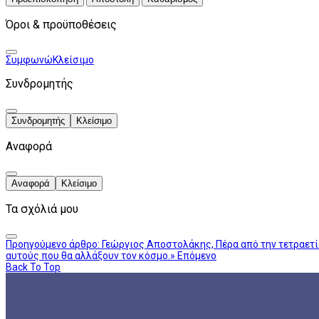
Όροι & προϋποθέσεις
Συμφωνώ
Κλείσιμο
Συνδρομητής
Συνδρομητής
Κλείσιμο
Αναφορά
Αναφορά
Κλείσιμο
Τα σχόλιά μου
Προηγούμενο άρθρο: Γεώργιος Αποστολάκης, Πέρα από την τετραετί
αυτούς που θα αλλάξουν τον κόσμο.»
Επόμενο
Back To Top