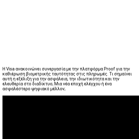
Η Visa ανακοινώνει συνεργασία με την πλατφόρμα Proof για την
καθιέρωση βιομετρικής ταυτότητας στις πληρωμές. Τι σημαίνει
αυτή η εξέλιξη για την ασφάλεια, την ιδιωτικότητα και την
ελευθερία στο διαδίκτυο; Μια νέα εποχή ελέγχου ή ένα
ασφαλέστερο ψηφιακό μέλλον;