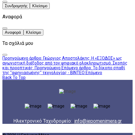
Συνδρομητής
Κλείσιμο
Αναφορά
Αναφορά
Κλείσιμο
Τα σχόλιά μου
Προηγούμενο άρθρο: Γεώργιος Αποστολάκης: Η «ΕΞΟΔΟΣ» ως
αγωνιστική διέξοδος από τον ψηφιακό ολοκληρωτισμό. Σκοπός
και προοπτικές.
Προηγούμενο
Επόμενο άρθρο: To δίκοπο σπαθί
της "αφηνιασμένης" τεχνολογίας - ΒΙΝΤΕΟ
Επόμενο
Back To Top
Ηλεκτρονικό Ταχυδρομείο:
info@iepomenimera.gr