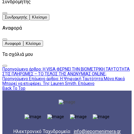
Συνδρομητής
Συνδρομητής
Κλείσιμο
Αναφορά
Αναφορά
Κλείσιμο
Τα σχόλιά μου
Προηγούμενο άρθρο: Η VISA ΦΕΡΝΕΙ ΤΗΝ ΒΙΟΜΕΤΡΙΚΗ ΤΑΥΤΟΤΗΤΑ
ΣΤΙΣ ΠΛΗΡΩΜΕΣ – ΤΟ ΤΕΛΟΣ ΤΗΣ ΑΝΩΝΥΜΙΑΣ ONLINE;
Προηγούμενο
Επόμενο άρθρο: Η Ψηφιακή Ταυτότητα Μόνο Κακά
Μπορεί να επιφέρει. Της Lauren Smith.
Επόμενο
Back To Top
Ηλεκτρονικό Ταχυδρομείο:
info@iepomenimera.gr