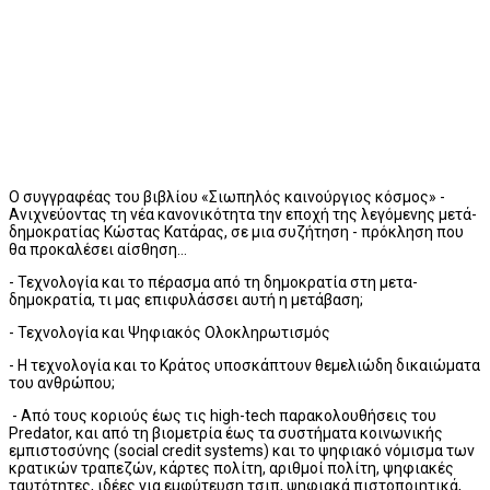
Ο συγγραφέας του βιβλίου «Σιωπηλός καινούργιος κόσμος» -
Ανιχνεύοντας τη νέα κανονικότητα την εποχή της λεγόμενης μετά-
δημοκρατίας Κώστας Κατάρας, σε μια συζήτηση - πρόκληση που
θα προκαλέσει αίσθηση…
- Τεχνολογία και το πέρασμα από τη δημοκρατία στη μετα-
δημοκρατία, τι μας επιφυλάσσει αυτή η μετάβαση;
- Τεχνολογία και Ψηφιακός Ολοκληρωτισμός
- Η τεχνολογία και το Κράτος υποσκάπτουν θεμελιώδη δικαιώματα
του ανθρώπου;
- Από τους κοριούς έως τις high-tech παρακολουθήσεις του
Predator, και από τη βιομετρία έως τα συστήματα κοινωνικής
εμπιστοσύνης (social credit systems) και το ψηφιακό νόμισμα των
κρατικών τραπεζών, κάρτες πολίτη, αριθμοί πολίτη, ψηφιακές
ταυτότητες, ιδέες για εμφύτευση τσιπ, ψηφιακά πιστοποιητικά,