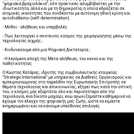
“ψηφιακά βραχιολάκια”, κλπ πρακτικές ασυμβίβαστες με την
ιδιωτικότητα, αλλά και με τη δημοκρατία, η οποία εδράζεται σε
ατομικές ικανότητες που συνδέονται με αυτόνομη ηθική κρίση και
αυτοδιάθεση» (self-determination).
- Μύθοι - αλήθειες και υπερβολές
- Πως λειτουργεί ο σκοτεινός κόσμος της χειραγώγησης μέσω της
τεχνολογίας αιχμής ;
- Κινδυνεύουμε από μια Ψηφιακή Δικτατορία ;
- Η λεγόμενη εποχή της Μετα-αλήθειας, του κενού και της
παθητικότητας
Ο Κώστας Κατάρας, ιδρυτής της συμβουλευτικής εταιρείας
"Strategic International" με υπηρεσίες σε Διεθνείς Οργανισμούς και
εμπειρογνώμονας στο παρελθόν της Ευρωπαϊκής Επιτροπής σε
θέματα τεχνολογίας και επικοινωνίας, εξηγεί πως κατά την οπτική
του, ο κόσμος μας εξαρτάται όλο και περισσότερο από την
τεχνολογία, ένα δίκοπο μαχαίρι, ενώ αγωνιζόμαστε καθημερινά να
έχουμε τον έλεγχο της ψηφιακής μας ζωής, ώστε να είμαστε
ενημερωμένοι και να κάνουμε υπεύθυνες επιλογές.