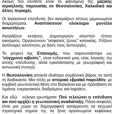
Ακόμη πιο σύνθετο είναι το φαινόμενο της
μαζικής
ισραηλινής παρουσίας σε Θεσσαλονίκη, Χαλκιδική και
άλλες περιοχές.
Οι Ισραηλινοί επενδυτές δεν αγοράζουν απλώς μεμονωμένα
διαμερίσματα.
Αναπτύσσουν ολόκληρα μοντέλα
κοινοτήτων.
Αγοράζουν εκτάσεις. Δημιουργούν κλειστού τύπου
οικισμούς. Οργανώνουν “ασφαλείς ζώνες” κατοικίας. Χτίζουν
αυτόνομες κοινότητες με δικές τους λειτουργίες.
Το project της
Επανομής
, που παρουσιάστηκε ως
“
σύγχρονο κιβούτς”,
είναι ενδεικτικό μιας νέας λογικής: όχι
απλής επένδυσης, αλλά εγκατάστασης με γεωγραφική και
κοινωνική συνοχή.
Η
Θεσσαλονίκη
αποκτά ιδιαίτερο συμβολικό βάρος σε αυτή
τη διαδικασία. Μια πόλη με
ιστορικό εβραϊκό παρελθόν
, με
κομβική γεωπολιτική θέση στα Βαλκάνια και με πρόσβαση σε
λιμάνια, ενεργειακούς διαδρόμους και logistics.
Και εδώ εύλογα ερωτήματα:
Πού τελειώνει η επένδυση
και πού αρχίζει η γεωπολιτική αναδιάταξη;
Πόσο ασφαλές
είναι μια χώρα σε δημογραφική κατάρρευση να εκχωρεί
στρατηγικά σημεία της σε ξένα οργανωμένα κεφάλαια;