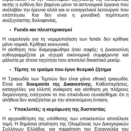
αυτής η ευθύνη δεν βαρύνει μόνο τα αστυνομικά όργανα που
ανέλαβαν την έρευνα αλλά και οι εισαγγελικοί λειτουργοί που
επόπτευαν. Και δεν είναι η μοναδική περίπτωση
ανεξιχνίαστης δολοφονίας.
Funds
και πλειστηριασμοί
Η νομολογία για τη νομιμοποίηση των funds δεν κρίθηκε
μόνο νομικά. Κρίθηκε κοινωνικά.
Η αίσθηση που διαμορφώθηκε ήταν σαφής: η Δικαιοσύνη
ευθυγραμμίζεται με ισχυρά οικονομικά συμφέροντα και
μάλιστα με τέτοια ταχύτητα που αποτελεί δικαστικό ρεκόρ.
Τέμπη: το τραύμα που έγινε θεσμικό ζήτημα
Η Τραγωδία των Τεμπών δεν είναι μόνο εθνική τραγωδία.
Είναι και
δοκιμασία της Δικαιοσύνης
. Καθυστερήσεις,
καταγγελίες για ελλιπή ανάκριση και αίσθηση μη πλήρους
διερεύνησης ενίσχυσαν το πιο επικίνδυνο συναίσθημα: ότι η
αλήθεια δεν αναζητείται με την απαιτούμενη ένταση.
Υποκλοπές: η κορύφωση της δυσπιστίας
Η αρχειοθέτηση της υπόθεσης των υποκλοπών αποτέλεσε
τομή. Η δημόσια απαίτηση της Ολομέλειας των Δικηγορικών
Συλλόγων Ελλάδος για παραίτηση του Εισαγγελέα του