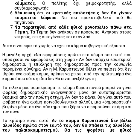
κόμματος.
Ο πολίτης όχι χειροκροτητής, αλλά
συνδιαμορφωτής.
Δέσμευση ότι οι κρατικές επιδοτήσεις δεν θα γίνουν
κομματικό λάφυρο.
Να πει προκαταβολικά πού θα
πηγαίνουν.
Να παραιτηθεί από κάθε ηθικό μονοπώλιο πάνω στα
Τέμπη.
Τα Τέμπη δεν ανήκουν σε πρόσωπο. Ανήκουν στους
νεκρούς, στις οικογένειες και στον λαό.
Αυτά είναι εφικτά χωρίς να έχει το κόμμα κυβερνητική εξουσία.
Η μεγάλη αρχή: «Να εφαρμόσεις πρώτα στο κόμμα σου αυτό που
υπόσχεσαι να εφαρμόσεις στη χώρα.» Αν δεν υπάρχει εσωτερική
δημοκρατία, η επίκληση της δημοκρατίας προς την κοινωνία
παραμένει σύνθημα. Αν η Μ. Καρυστιανού θέλει να πείσει ότι δεν
ιδρύει ένα ακόμη κόμμα, πρέπει να χτίσει από την πρώτη μέρα ένα
κόμμα όπου ούτε η ίδια δεν θα είναι ανεξέλεγκτη.
Το τελικό μου συμπέρασμα: το κόμμα Καρυστιανού μπορεί να γίνει
φορέας δημοκρατικής αναγέννησης μόνο αν αυτοπεριοριστεί
θεσμικά από την πρώτη στιγμή. Αν δεν το κάνει, θα γίνει αυτό που
φοβάστε: ένα ακόμη κοινοβουλευτικό άλλοθι, μια «δημοκρατική»
βιτρίνα μέσα σε ένα σύστημα που ξέρει να αφομοιώνει ακόμη και
τον πόνο.
Το κρίσιμο είναι αυτό:
Αν το κόμμα Καρυστιανού δεν βάλει
αλυσίδες πρώτα στον εαυτό του, δεν θα σπάσει τις αλυσίδες
του παλαιοκομματισμού. Θα τις φορέσει με ηθικό