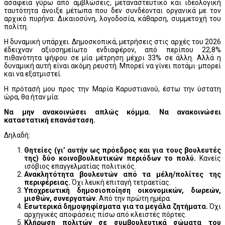
ασάφεια γύρω από αμβλώσεις, μεταναστευτικό και ιδεολογική
ταυτότητα άνοιξε μέτωπα που δεν συνδέονται οργανικά με τον
αρχικό πυρήνα: Δικαιοσύνη, λογοδοσία, κάθαρση, συμμετοχή του
πολίτη.
Η δυναμική υπάρχει. Δημοσκοπικά, μετρήσεις στις αρχές του 2026
έδειχναν αξιοσημείωτο ενδιαφέρον, από περίπου 22,8%
πιθανότητα ψήφου σε μία μέτρηση μέχρι 33% σε άλλη. Αλλά η
δυναμική αυτή είναι ακόμη ρευστή. Μπορεί να γίνει ποτάμι· μπορεί
και να εξατμιστεί.
Η πρότασή μου προς την Μαρία Καρυστιανού, έστω την ύστατη
ώρα, θα ήταν μία:
Να μην ανακοινώσει απλώς κόμμα. Να ανακοινώσει
καταστατική επανάσταση.
Δηλαδή:
Θητείες
(γι’ αυτήν ως πρόεδρος και για τους βουλευτές
της)
δύο κοινοβουλευτικών περιόδων το πολύ.
Κανείς
ισόβιος επαγγελματίας πολιτικός.
Ανακλητότητα βουλευτών από τα μέλη/πολίτες της
περιφέρειας.
Όχι λευκή επιταγή τετραετίας.
Υποχρεωτική δημοσιοποίηση οικονομικών, δωρεών,
μισθών, συνεργατών.
Από την πρώτη ημέρα.
Εσωτερικά δημοψηφίσματα για τα μεγάλα ζητήματα.
Όχι
αρχηγικές αποφάσεις πίσω από κλειστές πόρτες.
Κλήρωση πολιτών σε συμβουλευτικά σώματα του