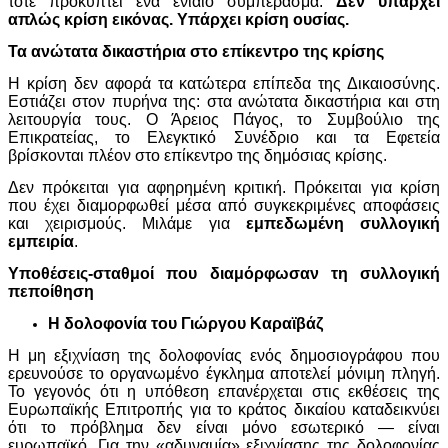
τότε προκύπτει ένα ενιαίο συμπέρασμα:
Δεν υπάρχει
απλώς κρίση εικόνας. Υπάρχει κρίση ουσίας.
Τα ανώτατα δικαστήρια στο επίκεντρο της κρίσης
Η κρίση δεν αφορά τα κατώτερα επίπεδα της Δικαιοσύνης.
Εστιάζει στον πυρήνα της:
στα ανώτατα δικαστήρια και στη
λειτουργία τους. Ο Άρειος Πάγος, το Συμβούλιο της
Επικρατείας, το Ελεγκτικό Συνέδριο και τα Εφετεία
βρίσκονται πλέον στο επίκεντρο της δημόσιας κρίσης.
Δεν πρόκειται για αφηρημένη κριτική. Πρόκειται για κρίση
που έχει διαμορφωθεί μέσα από συγκεκριμένες αποφάσεις
και χειρισμούς. Μιλάμε για
εμπεδωμένη συλλογική
εμπειρία
.
Υποθέσεις-σταθμοί που διαμόρφωσαν τη συλλογική
πεποίθηση
Η δολοφονία του Γιώργου Καραϊβάζ
Η μη εξιχνίαση της δολοφονίας ενός δημοσιογράφου που
ερευνούσε το οργανωμένο έγκλημα αποτελεί μόνιμη πληγή.
Το γεγονός ότι η υπόθεση επανέρχεται στις εκθέσεις της
Ευρωπαϊκής Επιτροπής για το κράτος δικαίου καταδεικνύει
ότι το πρόβλημα δεν είναι μόνο εσωτερικό — είναι
ευρωπαϊκό. Για την «αδυναμία» εξιχνίασης της δολοφονίας