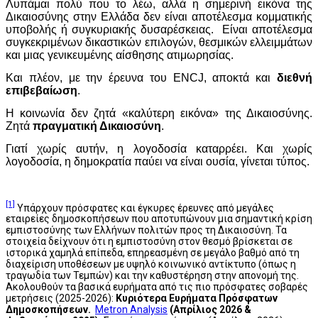
Λυπάμαι πολύ που το λέω, αλλά η σημερινή εικόνα της
Δικαιοσύνης στην Ελλάδα δεν είναι αποτέλεσμα κομματικής
υποβολής ή συγκυριακής δυσαρέσκειας. Είναι αποτέλεσμα
συγκεκριμένων δικαστικών επιλογών, θεσμικών ελλειμμάτων
και μιας γενικευμένης αίσθησης ατιμωρησίας.
Και πλέον, με την έρευνα του ENCJ, αποκτά και
διεθνή
επιβεβαίωση
.
Η κοινωνία δεν ζητά «καλύτερη εικόνα» της Δικαιοσύνης.
Ζητά
πραγματική Δικαιοσύνη
.
Γιατί χωρίς αυτήν, η λογοδοσία καταρρέει. Και χωρίς
λογοδοσία, η δημοκρατία παύει να είναι ουσία, γίνεται τύπος.
[1]
Υπάρχουν πρόσφατες και έγκυρες έρευνες από μεγάλες
εταιρείες δημοσκοπήσεων που αποτυπώνουν μια σημαντική κρίση
εμπιστοσύνης των Ελλήνων πολιτών προς τη Δικαιοσύνη. Τα
στοιχεία δείχνουν ότι η εμπιστοσύνη στον θεσμό βρίσκεται σε
ιστορικά χαμηλά επίπεδα, επηρεασμένη σε μεγάλο βαθμό από τη
διαχείριση υποθέσεων με υψηλό κοινωνικό αντίκτυπο (όπως η
τραγωδία των Τεμπών) και την καθυστέρηση στην απονομή της.
Ακολουθούν τα βασικά ευρήματα από τις πιο πρόσφατες σοβαρές
μετρήσεις (2025-2026):
Κυριότερα Ευρήματα Πρόσφατων
Δημοσκοπήσεων.
Metron Analysis
(Απρίλιος 2026 &