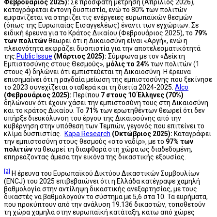
Φεβρουάριος 2025):
Σε πρόσφατη μέτρηση (Απρίλιος 2026),
καταγράφεται έντονη δυσπιστία, ενώ το 80% των πολιτών
εμφανίζεται να στηρίζει τις ενέργειες ευρωπαϊκών θεσμών
(όπως της Ευρωπαίας Εισαγγελέως) έναντι των εγχώριων.
Σε
ειδική έρευνα για το Κράτος Δικαίου (Φεβρουάριος 2025), το
79%
των πολιτών
θεωρεί ότι η Δικαιοσύνη είναι «Αργή», ενώ η
πλειονότητα εκφράζει δυσπιστία για την αποτελεσματικότητά
της.
Public Issue
(Μάρτιος 2025):
Σύμφωνα με τον «Δείκτη
Εμπιστοσύνης στους Θεσμούς»,
μόλις το 24%
των πολιτών (1
στους 4) δηλώνει ότι εμπιστεύεται τη Δικαιοσύνη.
Η έρευνα
επισημαίνει ότι η ραγδαία μείωση της εμπιστοσύνης που ξεκίνησε
το 2023 συνεχίζεται σταθερά και τη διετία 2024-2025.
Alco
(Φεβρουάριος 2025):
Περίπου
7 στους 10 Έλληνες (70%)
δηλώνουν ότι έχουν χάσει την εμπιστοσύνη τους στη Δικαιοσύνη
και το κράτος Δικαίου.
Το
71%
των ερωτηθέντων θεωρεί ότι δεν
υπήρξε διευκόλυνση του έργου της Δικαιοσύνης από την
κυβέρνηση στην υπόθεση των Τεμπών, γεγονός που επιτείνει το
κλίμα δυσπιστίας.
Kapa Research
(Οκτώβριος 2025):
Καταγράφει
την εμπιστοσύνη στους θεσμούς «στο ναδίρ», με το
97% των
πολιτών
να θεωρεί τη διαφθορά στη χώρα ως διαδεδομένη,
επηρεάζοντας άμεσα την εικόνα της δικαστικής εξουσίας.
[2]
Η έρευνα του Ευρωπαϊκού Δικτύου Δικαστικών Συμβουλίων
(ENCJ) του 2025 επιβεβαιώνει ότι η Ελλάδα κατέγραψε χαμηλή
βαθμολογία στην αντίληψη δικαστικής ανεξαρτησίας, με τους
δικαστές να βαθμολογούν το σύστημα με 5,6 στα 10. Τα ευρήματα,
που προκύπτουν από την ανάλυση 19.136 δικαστών, τοποθετούν
τη χώρα χαμηλά στην ευρωπαϊκή κατάταξη, κάτω από χώρες