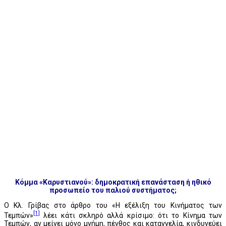
Κόμμα «Καρυστιανού»: δημοκρατική επανάσταση ή ηθικό
προσωπείο του παλιού συστήματος;
Ο Κλ. Γρίβας στο άρθρο του «Η εξέλιξη του Κινήματος των
[1]
Τεμπών»
λέει κάτι σκληρό αλλά κρίσιμο: ότι το Κίνημα των
Τεμπών, αν μείνει μόνο μνήμη, πένθος και καταγγελία, κινδυνεύει