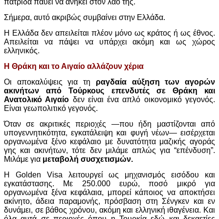
πατρίδα παύει να ανήκει στον λαό της.
Σήμερα, αυτό ακριβώς συμβαίνει στην Ελλάδα.
Η Ελλάδα δεν απειλείται πλέον μόνο ως κράτος ή ως έθνος.
Απειλείται να πάψει να υπάρχει ακόμη και ως χώρος
ελληνικός.
Η Θράκη και το Αιγαίο αλλάζουν χέρια
Οι αποκαλύψεις για τη
ραγδαία αύξηση των αγορών
ακινήτων από Τούρκους επενδυτές σε Θράκη και
Ανατολικό Αιγαίο
δεν είναι ένα απλό οικονομικό γεγονός.
Είναι γεωπολιτικό γεγονός.
Όταν σε ακριτικές περιοχές —που ήδη μαστίζονται από
υπογεννητικότητα, εγκατάλειψη και φυγή νέων— εισέρχεται
οργανωμένα ξένο κεφάλαιο με δυνατότητα μαζικής αγοράς
γης και ακινήτων, τότε δεν μιλάμε απλώς για “επένδυση”.
Μιλάμε για
μεταβολή συσχετισμών.
Η Golden Visa λειτουργεί ως μηχανισμός εισόδου και
εγκατάστασης. Με 250.000 ευρώ, ποσό μικρό για
οργανωμένα ξένα κεφάλαια, μπορεί κάποιος να αποκτήσει
ακίνητο, άδεια παραμονής, πρόσβαση στη Σένγκεν και εν
δυνάμει, σε βάθος χρόνου, ακόμη και ελληνική ιθαγένεια. Και
όλα αυτά σε περιοχές όπου η Τουρκία εδώ και δεκαετίες