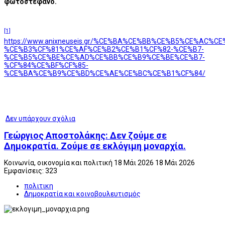
φωτοστέφανο.
[1]
https://www.anixneuseis.gr/%CE%BA%CE%BB%CE%B5%CE%AC%
%CE%B3%CF%81%CE%AF%CE%B2%CE%B1%CF%82-%CE%B7-
%CE%B5%CE%BE%CE%AD%CE%BB%CE%B9%CE%BE%CE%B7-
%CF%84%CE%BF%CF%85-
%CE%BA%CE%B9%CE%BD%CE%AE%CE%BC%CE%B1%CF%84/
Δεν υπάρχουν σχόλια
Γεώργιος Αποστολάκης: Δεν ζούμε σε
Δημοκρατία. Ζούμε σε εκλόγιμη μοναρχία.
Κοινωνία, οικονομία και πολιτική
18 Μάι 2026
18 Μάι 2026
Εμφανίσεις: 323
πολιτικη
Δημοκρατία και κοινοβουλευτισμός