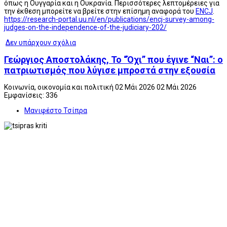
όπως η Ουγγαρία και η Ουκρανία. Περισσότερες λεπτομέρειες για
την έκθεση μπορείτε να βρείτε στην επίσημη αναφορά του
ENCJ
.
https://research-portal.uu.nl/en/publications/encj-survey-among-
judges-on-the-independence-of-the-judiciary-202/
Δεν υπάρχουν σχόλια
Γεώργιος Αποστολάκης, Το “Όχι” που έγινε “Ναι”: ο
πατριωτισμός που λύγισε μπροστά στην εξουσία
Κοινωνία, οικονομία και πολιτική
02 Μάι 2026
02 Μάι 2026
Εμφανίσεις: 336
Μανιφέστο Τσίπρα