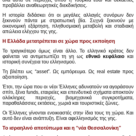
προβάλλει αναθεωρητικές διεκδικήσεις.
Η ιστορία διδάσκει ότι οι μεγάλες αλλαγές συνόρων δεν
ξεκινούν πάντα με στρατιωτική βία. Συχνά ξεκινούν με
οικονομική εξάρτηση, πληθυσμιακή μεταβολή και σταδιακή
απώλεια ελέγχου της γης.
Η Ελλάδα μετατρέπεται σε χώρα προς εκποίηση
Το τραγικότερο όμως είναι άλλο. Το ελληνικό κράτος δεν
φαίνεται να αντιμετωπίζει τη γη ως
εθνικό κεφάλαιο
και
ιστορική συνέχεια του ελληνισμού.
Τη βλέπει ως “asset”. Ως εμπόρευμα. Ως real estate προς
αξιοποίηση.
Έτσι, την ώρα που οι νέοι Έλληνες αδυνατούν να αγοράσουν
σπίτι, ξένα funds, εταιρείες και επενδυτικά σχήματα αποκτούν
ολόκληρες περιοχές, βιομηχανικά συγκροτήματα,
παραθαλάσσιες εκτάσεις, χωριά και τουριστικές ζώνες.
Οι Έλληνες γίνονται ενοικιαστές στην ίδια τους τη χώρα. Και
αυτό δεν είναι ανάπτυξη. Είναι αφελληνισμός της γης.
Το ισραηλινό αποτύπωμα και η “νέα Θεσσαλονίκη”