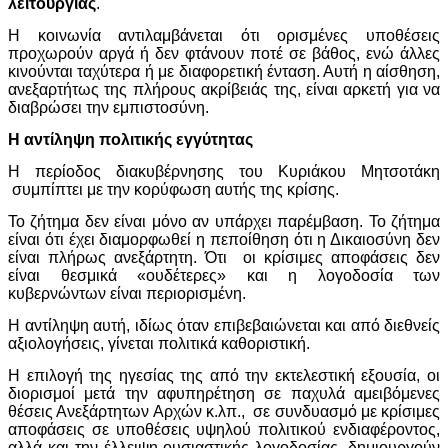
λειτουργίας
.
Η κοινωνία αντιλαμβάνεται ότι ορισμένες υποθέσεις
προχωρούν αργά ή δεν φτάνουν ποτέ σε βάθος, ενώ άλλες
κινούνται ταχύτερα ή με διαφορετική ένταση. Αυτή η αίσθηση,
ανεξαρτήτως της πλήρους ακρίβειάς της, είναι αρκετή για να
διαβρώσει την εμπιστοσύνη.
Η αντίληψη πολιτικής εγγύτητας
Η περίοδος διακυβέρνησης του Κυριάκου Μητσοτάκη
συμπίπτει με την κορύφωση αυτής της κρίσης.
Το ζήτημα δεν είναι μόνο αν υπάρχει παρέμβαση. Το ζήτημα
είναι ότι έχει διαμορφωθεί η πεποίθηση ότι η Δικαιοσύνη δεν
είναι πλήρως ανεξάρτητη. Ότι οι κρίσιμες αποφάσεις δεν
είναι θεσμικά «ουδέτερες» και η λογοδοσία των
κυβερνώντων είναι περιορισμένη.
Η αντίληψη αυτή, ιδίως όταν επιβεβαιώνεται και από διεθνείς
αξιολογήσεις, γίνεται πολιτικά καθοριστική.
Η επιλογή της ηγεσίας της από την εκτελεστική εξουσία, οι
διορισμοί μετά την αφυπηρέτηση σε παχυλά αμειβόμενες
θέσεις Ανεξάρτητων Αρχών κ.λπ., σε συνδυασμό με κρίσιμες
αποφάσεις σε υποθέσεις υψηλού πολιτικού ενδιαφέροντος,
αλλά και την έλλειψη ουσιαστικής λογοδοσίας, δημιουργούν