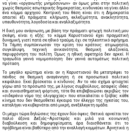
να γίνει «οργανωτής μνημόσυνων»· αν όμως μπει στην πολιτική
χωρίς θεσμούς εσωτερικής δημοκρατίας, κινδυνεύει να γίνει άλλο
ένα κόμμα αρχηγού. Κεντρική του θέση είναι ότι η Δημοκρατία
απαιτεί έξι πράγματα: κλήρωση, εκλεξιμότητα, ανακλητότητα,
υπευθυνότητα, λογοδοσία και εναλλαξιμότητα.
Η δική μου ανάγνωση, με βάση την πράγματι φτωχή πολιτική μου
σκέψη, είναι η εξής: το κόμμα Καρυστιανού έχει πραγματική
δυναμική, γιατί πατά σε ηθικό τραύμα, όχι σε τηλεοπτικό αφήγημα.
Τα Τέμπη συμπύκνωσαν την κρίση του κράτους: ατιμωρησία,
συγκάλυψη, τεχνική ανικανότητα, θεσμική αλαζονεία,
περιφρόνηση του πολίτη. Όμως η ηθική αφετηρία δεν αρκεί. Η
τραγωδία γεννά νομιμοποίηση· δεν γεννά αυτομάτως πολιτική
πρόταση.
Το μεγάλο ερώτημα είναι αν η Καρυστιανού θα μετατρέψει το
πένθος σε θεσμική αναγέννηση ή σε προσωπικό πολιτικό
κεφάλαιο. Εκεί βρίσκεται ο κίνδυνος. Αν το νέο σχήμα φτιαχτεί
γύρω από το πρόσωπό της, με λίγους συμβούλους, ασαφείς ιδέες
και συναισθηματική φόρτιση, τότε θα επιβεβαιώσει ακριβώς τον
«σιδερένιο νόμο της ολιγαρχίας» που επικαλείται ο Γρίβας: κάθε
κίνημα που δεν θεσμοθετεί έγκαιρα τον έλεγχο της ηγεσίας του,
καταλήγει να κυβερνάται από μικρή, ανεξέλεγκτη ομάδα.
Οι μέχρι τώρα δηλώσεις της έχουν δύο όψεις. Θετικά: αρνείται τον
παλιό άξονα Δεξιάς–Αριστεράς και μιλά για κοινωνική
διαβούλευση και δημοψηφίσματα, άρα διαισθάνεται ότι το
πρόβλημα είναι βαθύτερο από την εναλλαγή κομμάτων. Αρνητικά: η